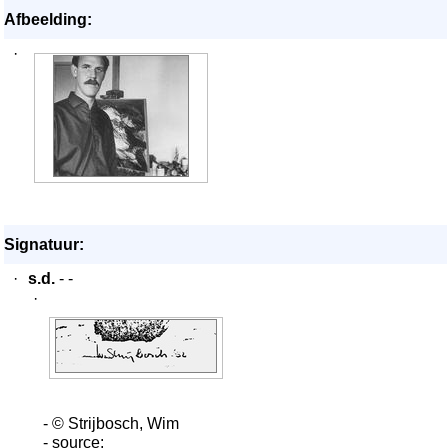
Afbeelding:
·
Signatuur:
·
s.d.
- -
·
- © Strijbosch, Wim
- source: