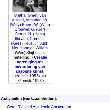
Gretha (Greet) van
Amstel
,
Armando
,
W.
(Willy) Boers
,
W. (Wim)
Crouwel
,
G. (Ger)
Gerrits
,
H. (Hans)
Ittmann
,
Cornelis
(Kees) Keus
,
J. (Juul)
Neumann
en Willem
(Wim) Strijbosch.
instelling:
-
Créatie
Vereniging tot
bevordering van
absolute kunst
.
- <*omstr. 1953> <->
- <*omstr. 1953>
Activiteiten (werkzaamheden):
·
Gerrit Rietveld Academie Amsterdam