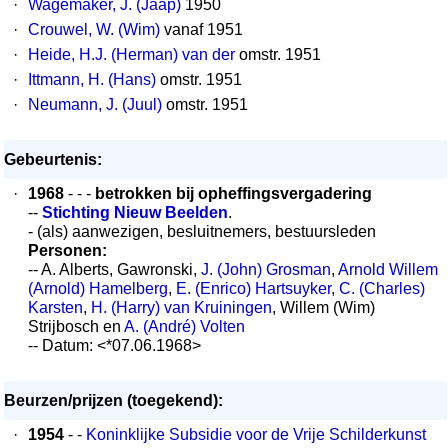
·
Wagemaker, J. (Jaap)
1950
·
Crouwel, W. (Wim)
vanaf 1951
·
Heide, H.J. (Herman) van der
omstr. 1951
·
Ittmann, H. (Hans)
omstr. 1951
·
Neumann, J. (Juul)
omstr. 1951
Gebeurtenis:
·
1968
- - -
betrokken bij opheffingsvergadering
--
Stichting Nieuw Beelden
.
- (als) aanwezigen, besluitnemers, bestuursleden
Personen:
-- A. Alberts, Gawronski,
J. (John) Grosman
,
Arnold Willem
(Arnold) Hamelberg
,
E. (Enrico) Hartsuyker
,
C. (Charles)
Karsten
,
H. (Harry) van Kruiningen
, Willem (Wim)
Strijbosch en
A. (André) Volten
-- Datum: <*07.06.1968>
Beurzen/prijzen (toegekend):
·
1954
- -
Koninklijke Subsidie voor de Vrije Schilderkunst