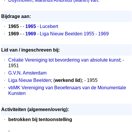
·
Duynhoven, Martinus Antonius (Martin) van
.
Bijdrage aan:
·
1965
- -
1965
- Lucebert
·
1969
- -
1969
- Liga Nieuw Beelden 1955 - 1969
Lid van / ingeschreven bij:
·
Créatie Vereniging tot bevordering van absolute kunst
; -
1951
·
G.V.N. Amsterdam
·
Liga Nieuw Beelden
; (
werkend lid
); - 1955
·
vbMK Vereniging van Beoefenaars van de Monumentale
Kunsten
Activiteiten (algemeen/overig):
·
betrokken bij tentoonstelling
-