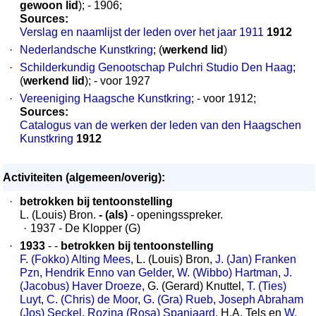
gewoon lid
); - 1906;
Sources:
Verslag en naamlijst der leden over het jaar 1911
1912
·
Nederlandsche Kunstkring
; (
werkend lid
)
·
Schilderkundig Genootschap Pulchri Studio Den Haag
;
(
werkend lid
); - voor 1927
·
Vereeniging Haagsche Kunstkring
; - voor 1912;
Sources:
Catalogus van de werken der leden van den Haagschen
Kunstkring
1912
Activiteiten (algemeen/overig):
·
betrokken bij tentoonstelling
L. (Louis) Bron.
- (als)
- openingsspreker.
·
1937 - De Klopper (G)
·
1933
- -
betrokken bij tentoonstelling
F. (Fokko) Alting Mees
, L. (Louis) Bron,
J. (Jan) Franken
Pzn
,
Hendrik Enno van Gelder
,
W. (Wibbo) Hartman
,
J.
(Jacobus) Haver Droeze
, G. (Gerard) Knuttel,
T. (Ties)
Luyt
,
C. (Chris) de Moor
,
G. (Gra) Rueb
,
Joseph Abraham
(Jos) Seckel
,
Rozina (Rosa) Spanjaard
, H.A. Tels en
W.