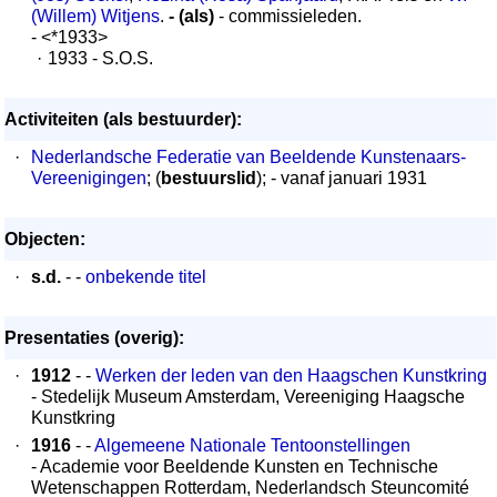
(Willem) Witjens
.
- (als)
- commissieleden.
- <*1933>
·
1933 - S.O.S.
Activiteiten (als bestuurder):
·
Nederlandsche Federatie van Beeldende Kunstenaars-
Vereenigingen
; (
bestuurslid
); - vanaf januari 1931
Objecten:
·
s.d.
- -
onbekende titel
Presentaties (overig):
·
1912
- -
Werken der leden van den Haagschen Kunstkring
- Stedelijk Museum Amsterdam, Vereeniging Haagsche
Kunstkring
·
1916
- -
Algemeene Nationale Tentoonstellingen
- Academie voor Beeldende Kunsten en Technische
Wetenschappen Rotterdam, Nederlandsch Steuncomité