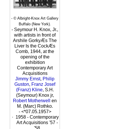
- © Albright-Knox Art Gallery
Buffalo (New York).
- Seymour H. Knox, Jr.,
with artists in front of
Arshile GorkyÆs The
Liver Is the CockÆs
Comb, 1944, at the
opening of the
exhibition
Contemporary Art
Acquisitions
Jimmy Ernst
,
Philip
Guston
,
Franz Josef
(Franz) Kline
, S.H.
(Seymour) Knox jr,
Robert Motherwell
en
M. (Marc) Rothko.
- <*07.05.1957>
·
1958 - Contemporary
Art Acquisitions '57 -
'58