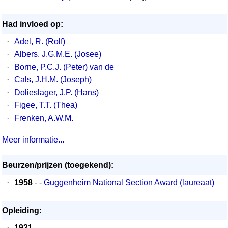
Had invloed op:
·
Adel, R. (Rolf)
·
Albers, J.G.M.E. (Josee)
·
Borne, P.C.J. (Peter) van de
·
Cals, J.H.M. (Joseph)
·
Dolieslager, J.P. (Hans)
·
Figee, T.T. (Thea)
·
Frenken, A.W.M.
Meer informatie...
Beurzen/prijzen (toegekend):
·
1958
- -
Guggenheim National Section Award (laureaat)
Opleiding:
·
1921
- -