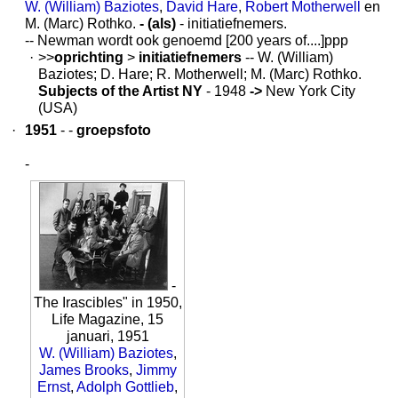
W. (William) Baziotes
,
David Hare
,
Robert Motherwell
en
M. (Marc) Rothko.
- (als)
- initiatiefnemers.
-- Newman wordt ook genoemd [200 years of....]ppp
·
>>
oprichting
>
initiatiefnemers
-- W. (William)
Baziotes; D. Hare; R. Motherwell; M. (Marc) Rothko.
Subjects of the Artist NY
- 1948
->
New York City
(USA)
·
1951
- -
groepsfoto
-
-
The Irascibles" in 1950,
Life Magazine, 15
januari, 1951
W. (William) Baziotes
,
James Brooks
,
Jimmy
Ernst
,
Adolph Gottlieb
,