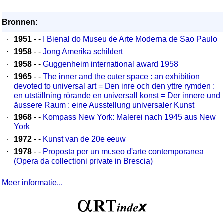
Bronnen:
·
1951
- -
I Bienal do Museu de Arte Moderna de Sao Paulo
·
1958
- -
Jong Amerika schildert
·
1958
- -
Guggenheim international award 1958
·
1965
- -
The inner and the outer space : an exhibition
devoted to universal art = Den inre och den yttre rymden :
en utställning rörande en universall konst = Der innere und
äussere Raum : eine Ausstellung universaler Kunst
·
1968
- -
Kompass New York: Malerei nach 1945 aus New
York
·
1972
- -
Kunst van de 20e eeuw
·
1978
- -
Proposta per un museo d'arte contemporanea
(Opera da collectioni private in Brescia)
Meer informatie...