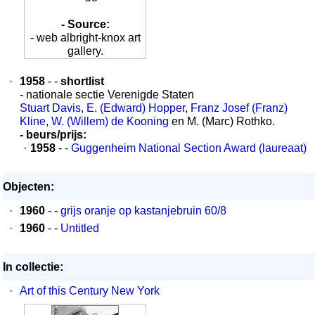
- Source:
- web albright-knox art
gallery.
·
1958
- -
shortlist
- nationale sectie Verenigde Staten
Stuart Davis
,
E. (Edward) Hopper
,
Franz Josef (Franz)
Kline
,
W. (Willem) de Kooning
en M. (Marc) Rothko.
- beurs/prijs:
·
1958
- -
Guggenheim National Section Award (laureaat)
Objecten:
·
1960
- -
grijs oranje op kastanjebruin 60/8
·
1960
- -
Untitled
In collectie:
·
Art of this Century New York