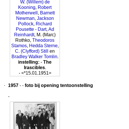
W. (Willem) de
Kooning
,
Robert
Motherwell
,
Barnett
Newman
,
Jackson
Pollock
,
Richard
Pousette - Dart
,
Ad
Reinhardt
, M. (Marc)
Rothko,
Theodoros
Stamos
,
Hedda Sterne
,
C. (Clyfford) Still
en
Bradley Walker Tomlin
.
instelling:
-
The
Irascibles
.
- <*15.01.1951>
·
1957
- -
foto bij opening tentoonstelling
-