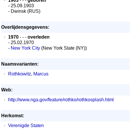
·
1903
- - -
geboren
- 25.09.1903
- Dwinsk (RUS)
Overlijdensgegevens:
·
1970
- - -
overleden
- 25.02.1970
-
New York City
(New York State (NY))
Naamsvarianten:
·
Rothkowitz, Marcus
Web:
·
http://www.nga.gov/feature/rothko/rothkosplash.html
Herkomst:
·
Verenigde Staten