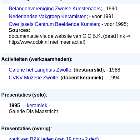
·
Belangenvereniging Zwolse Kunstenaars
; - 1990
·
Nederlandse Vakgroep Keramisten
; - voor 1991
·
Overijssels Centrum Beeldende Kunsten
; - voor 1995;
Sources:
documentatie via de website van O.C.B.K. (dead link ->
http://www.ocbk.nl niet meer actief)
Activiteiten (werkzaamheden):
·
Galerie het Langhuis Zwolle
; (
bestuurslid
); - 1988
·
CVKV Muzerie Zwolle
; (
docent keramiek
); - 1994
Presentaties (solo):
·
1995
- -
keramiek
--
Galerie Dis Maastricht
Presentaties (overig):
·
werk van BZK leden (van 19 nov - 2 dec)