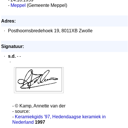
-
Meppel
(Gemeente Meppel)
Adres:
·
Posthoornsbredehoek 19, 8011XB Zwolle
Signatuur:
·
s.d.
- -
·
- © Kamp, Annette van der
- source:
-
Keramiekgids '97, Hedendaagse keramiek in
Nederland
1997