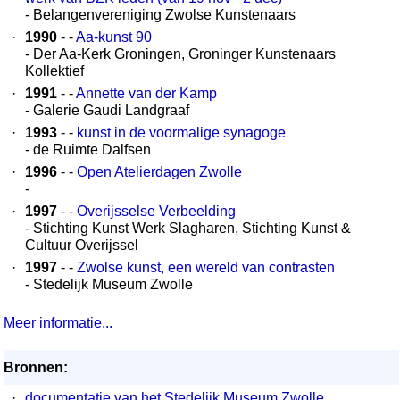
- Belangenvereniging Zwolse Kunstenaars
·
1990
- -
Aa-kunst 90
- Der Aa-Kerk Groningen, Groninger Kunstenaars
Kollektief
·
1991
- -
Annette van der Kamp
- Galerie Gaudi Landgraaf
·
1993
- -
kunst in de voormalige synagoge
- de Ruimte Dalfsen
·
1996
- -
Open Atelierdagen Zwolle
-
·
1997
- -
Overijsselse Verbeelding
- Stichting Kunst Werk Slagharen, Stichting Kunst &
Cultuur Overijssel
·
1997
- -
Zwolse kunst, een wereld van contrasten
- Stedelijk Museum Zwolle
Meer informatie...
Bronnen:
·
documentatie van het Stedelijk Museum Zwolle