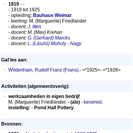
·
1919
- -
- 1919 tot 1925
- opleiding:
Bauhaus Weimar
- leerling: M. (Marguerite) Friedländer
-
docent:
J. Itten
-
docent: M. (Max) Krehan
-
docent:
G. (Gerhard) Marcks
-
docent:
L. (László) Moholy - Nagy
Gaf les aan:
·
Wildenhain, Rudolf Franz (Frans)
.- <*1925>- <*1928>
Activiteiten (algemeen/overig):
·
werkzaamheden in eigen bedrijf
M. (Marguerite) Friedländer.
- (als)
-
keramist
.
instelling:
-
Pond Hall Pottery
.
Bronnen: