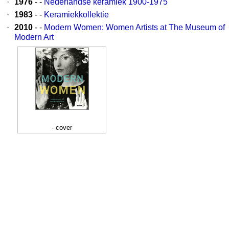
·
1976
- -
Nederlandse keramiek 1900-1975
·
1983
- -
Keramiekkollektie
·
2010
- -
Modern Women: Women Artists at The Museum of
Modern Art
- cover