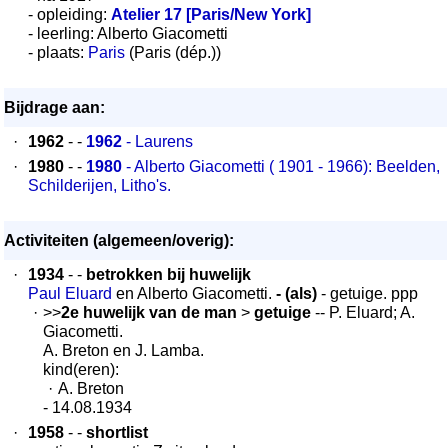
- opleiding:
Atelier 17 [Paris/New York]
- leerling: Alberto Giacometti
- plaats:
Paris
(Paris (dép.))
Bijdrage aan:
·
1962
- -
1962
- Laurens
·
1980
- -
1980
- Alberto Giacometti ( 1901 - 1966): Beelden,
Schilderijen, Litho's.
Activiteiten (algemeen/overig):
·
1934
- -
betrokken bij huwelijk
Paul Eluard
en Alberto Giacometti.
- (als)
- getuige. ppp
·
>>
2e huwelijk van de man
>
getuige
-- P. Eluard; A.
Giacometti.
A. Breton en J. Lamba.
kind(eren):
·
A. Breton
- 14.08.1934
·
1958
- -
shortlist