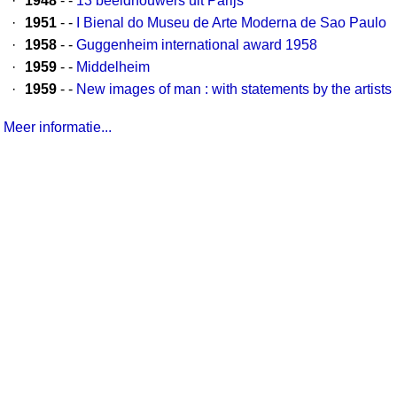
·
1948
- -
13 beeldhouwers uit Parijs
·
1951
- -
I Bienal do Museu de Arte Moderna de Sao Paulo
·
1958
- -
Guggenheim international award 1958
·
1959
- -
Middelheim
·
1959
- -
New images of man : with statements by the artists
Meer informatie...