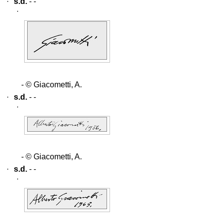
·
s.d.
- -
·
- © Giacometti, A.
·
s.d.
- -
·
- © Giacometti, A.
·
s.d.
- -
·