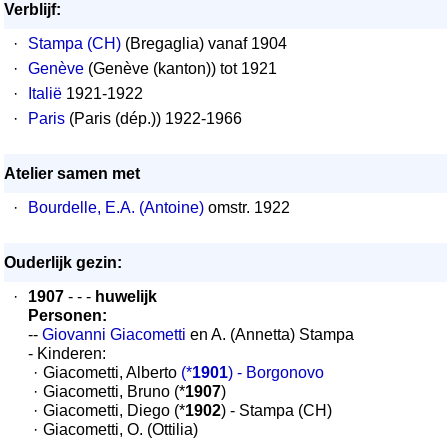
Verblijf:
·
Stampa (CH)
(Bregaglia) vanaf 1904
·
Genève
(Genève (kanton)) tot 1921
·
Italië
1921-1922
·
Paris
(Paris (dép.)) 1922-1966
Atelier samen met
·
Bourdelle, E.A. (Antoine)
omstr. 1922
Ouderlijk gezin:
·
1907
- - -
huwelijk
Personen:
--
Giovanni Giacometti
en A. (Annetta) Stampa
- Kinderen:
·
Giacometti, Alberto
(*
1901
) - Borgonovo
·
Giacometti, Bruno (*
1907
)
·
Giacometti, Diego (*
1902
) - Stampa (CH)
·
Giacometti, O. (Ottilia)