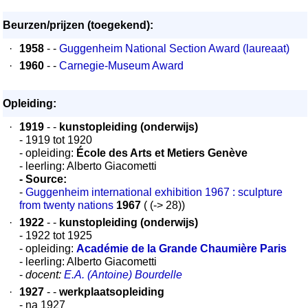
Beurzen/prijzen (toegekend):
·
1958
- -
Guggenheim National Section Award (laureaat)
·
1960
- -
Carnegie-Museum Award
Opleiding:
·
1919
- -
kunstopleiding (onderwijs)
- 1919 tot 1920
- opleiding:
École des Arts et Metiers Genève
- leerling: Alberto Giacometti
- Source:
-
Guggenheim international exhibition 1967 : sculpture
from twenty nations
1967
( (-> 28))
·
1922
- -
kunstopleiding (onderwijs)
- 1922 tot 1925
- opleiding:
Académie de la Grande Chaumière Paris
- leerling: Alberto Giacometti
-
docent:
E.A. (Antoine) Bourdelle
·
1927
- -
werkplaatsopleiding
- na 1927