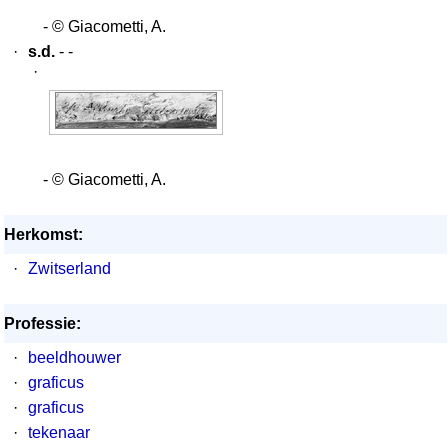
- © Giacometti, A.
·
s.d.
- -
·
- © Giacometti, A.
Herkomst:
·
Zwitserland
Professie:
·
beeldhouwer
·
graficus
·
graficus
·
tekenaar