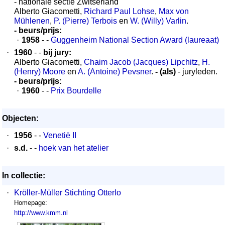
- nationale sectie Zwitserland
Alberto Giacometti,
Richard Paul Lohse
,
Max von
Mühlenen
,
P. (Pierre) Terbois
en
W. (Willy) Varlin
.
- beurs/prijs:
·
1958
- -
Guggenheim National Section Award (laureaat)
·
1960
- -
bij jury:
Alberto Giacometti,
Chaim Jacob (Jacques) Lipchitz
,
H.
(Henry) Moore
en
A. (Antoine) Pevsner
.
- (als)
- juryleden.
- beurs/prijs:
·
1960
- -
Prix Bourdelle
Objecten:
·
1956
- -
Venetië II
·
s.d.
- -
hoek van het atelier
In collectie:
·
Kröller-Müller Stichting Otterlo
Homepage:
http://www.kmm.nl