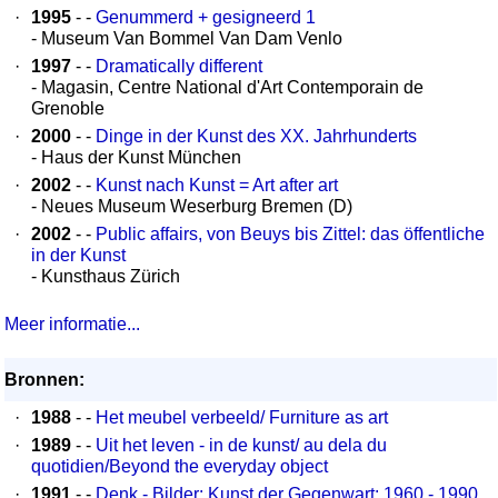
·
1995
- -
Genummerd + gesigneerd 1
- Museum Van Bommel Van Dam Venlo
·
1997
- -
Dramatically different
- Magasin, Centre National d'Art Contemporain de
Grenoble
·
2000
- -
Dinge in der Kunst des XX. Jahrhunderts
- Haus der Kunst München
·
2002
- -
Kunst nach Kunst = Art after art
- Neues Museum Weserburg Bremen (D)
·
2002
- -
Public affairs, von Beuys bis Zittel: das öffentliche
in der Kunst
- Kunsthaus Zürich
Meer informatie...
Bronnen:
·
1988
- -
Het meubel verbeeld/ Furniture as art
·
1989
- -
Uit het leven - in de kunst/ au dela du
quotidien/Beyond the everyday object
·
1991
- -
Denk - Bilder: Kunst der Gegenwart: 1960 - 1990