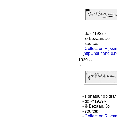
·
- dd <*1922>
- © Bezaan, Jo
- source:
-
Collection Rijks
(
http://hdl.handl
·
1929
- -
·
- signatuur op graf
- dd <*1929>
- © Bezaan, Jo
- source:
-
Collection Rijks