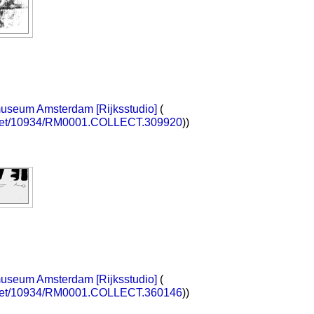
museum Amsterdam [Rijksstudio]
(
e.net/10934/RM0001.COLLECT.309920
))
museum Amsterdam [Rijksstudio]
(
e.net/10934/RM0001.COLLECT.360146
))