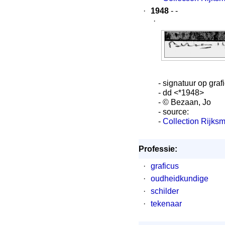
·
1948
- -
·
- signatuur op graf
- dd <*1948>
- © Bezaan, Jo
- source:
-
Collection Rijks
Professie:
·
graficus
·
oudheidkundige
·
schilder
·
tekenaar