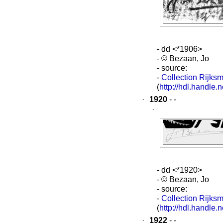
- dd <*1906>
- © Bezaan, Jo
- source:
-
Collection Rijks
(
http://hdl.handl
·
1920
- -
·
- dd <*1920>
- © Bezaan, Jo
- source:
-
Collection Rijks
(
http://hdl.handl
·
1922
- -