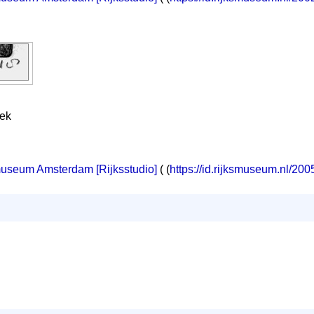
iek
museum Amsterdam [Rijksstudio]
( (
https://id.rijksmuseum.nl/20