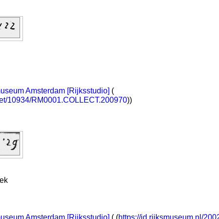
museum Amsterdam [Rijksstudio]
(
e.net/10934/RM0001.COLLECT.200970
))
iek
museum Amsterdam [Rijksstudio]
( (
https://id.rijksmuseum.nl/20