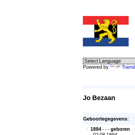
Powered by
Transl
Jo Bezaan
Geboortegegevens:
·
1894
- - -
geboren
- 02.08.1894