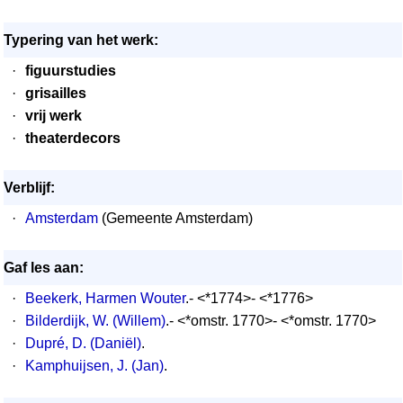
Typering van het werk:
·
figuurstudies
·
grisailles
·
vrij werk
·
theaterdecors
Verblijf:
·
Amsterdam
(Gemeente Amsterdam)
Gaf les aan:
·
Beekerk, Harmen Wouter
.- <*1774>- <*1776>
·
Bilderdijk, W. (Willem)
.- <*omstr. 1770>- <*omstr. 1770>
·
Dupré, D. (Daniël)
.
·
Kamphuijsen, J. (Jan)
.