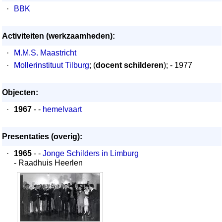
·
BBK
Activiteiten (werkzaamheden):
·
M.M.S. Maastricht
·
Mollerinstituut Tilburg
; (
docent schilderen
); - 1977
Objecten:
·
1967
- -
hemelvaart
Presentaties (overig):
·
1965
- -
Jonge Schilders in Limburg
- Raadhuis Heerlen