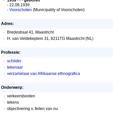
·
1939
- - -
geboren
- 22.08.1939
-
Voorschoten
(Municipality of Voorschoten)
Adres:
·
Bredestraat 41, Maastricht
·
H. van Veldekeplein 31, 6211TG Maastricht (NL)
Professie:
·
schilder
·
tekenaar
·
verzamelaar van Afrikaanse ethnografica
Onderwerp:
·
verkeersborden
·
tekens
·
objectivering v. feiten van nu