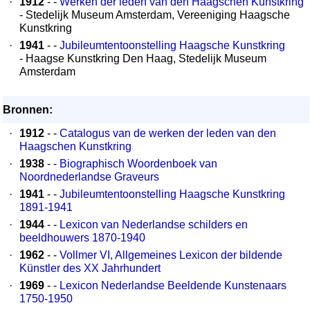
·
1912
- -
Werken der leden van den Haagschen Kunstkring
- Stedelijk Museum Amsterdam, Vereeniging Haagsche
Kunstkring
·
1941
- -
Jubileumtentoonstelling Haagsche Kunstkring
- Haagse Kunstkring Den Haag, Stedelijk Museum
Amsterdam
Bronnen:
·
1912
- -
Catalogus van de werken der leden van den
Haagschen Kunstkring
·
1938
- -
Biographisch Woordenboek van
Noordnederlandse Graveurs
·
1941
- -
Jubileumtentoonstelling Haagsche Kunstkring
1891-1941
·
1944
- -
Lexicon van Nederlandse schilders en
beeldhouwers 1870-1940
·
1962
- -
Vollmer VI, Allgemeines Lexicon der bildende
Künstler des XX Jahrhundert
·
1969
- -
Lexicon Nederlandse Beeldende Kunstenaars
1750-1950