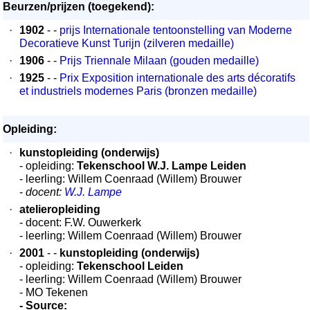
Beurzen/prijzen (toegekend):
·
1902
- -
prijs Internationale tentoonstelling van Moderne
Decoratieve Kunst Turijn (zilveren medaille)
·
1906
- -
Prijs Triennale Milaan (gouden medaille)
·
1925
- -
Prix Exposition internationale des arts décoratifs
et industriels modernes Paris (bronzen medaille)
Opleiding:
·
kunstopleiding (onderwijs)
- opleiding:
Tekenschool W.J. Lampe Leiden
- leerling: Willem Coenraad (Willem) Brouwer
-
docent:
W.J. Lampe
·
atelieropleiding
- docent: F.W. Ouwerkerk
- leerling: Willem Coenraad (Willem) Brouwer
·
2001
- -
kunstopleiding (onderwijs)
- opleiding:
Tekenschool Leiden
- leerling: Willem Coenraad (Willem) Brouwer
- MO Tekenen
- Source: