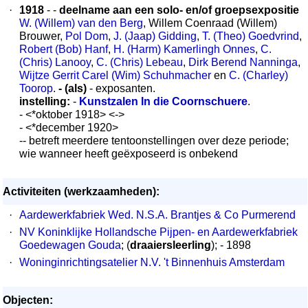
·
1918
- -
deelname aan een solo- en/of groepsexpositie
W. (Willem) van den Berg
, Willem Coenraad (Willem)
Brouwer,
Pol Dom
,
J. (Jaap) Gidding
,
T. (Theo) Goedvrind
,
Robert (Bob) Hanf
,
H. (Harm) Kamerlingh Onnes
,
C.
(Chris) Lanooy
,
C. (Chris) Lebeau
,
Dirk Berend Nanninga
,
Wijtze Gerrit Carel (Wim) Schuhmacher
en
C. (Charley)
Toorop
.
- (als)
- exposanten.
instelling:
-
Kunstzalen In die Coornschuere
.
- <*oktober 1918> <->
- <*december 1920>
-- betreft meerdere tentoonstellingen over deze periode;
wie wanneer heeft geëxposeerd is onbekend
Activiteiten (werkzaamheden):
·
Aardewerkfabriek Wed. N.S.A. Brantjes & Co Purmerend
·
NV Koninklijke Hollandsche Pijpen- en Aardewerkfabriek
Goedewagen Gouda
; (
draaiersleerling
); - 1898
·
Woninginrichtingsatelier N.V. 't Binnenhuis Amsterdam
Objecten: