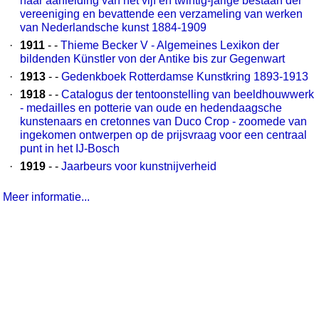
naar aanleiding van het vijf en twintig-jarige bestaan der
vereeniging en bevattende een verzameling van werken
van Nederlandsche kunst 1884-1909
·
1911
- -
Thieme Becker V - Algemeines Lexikon der
bildenden Künstler von der Antike bis zur Gegenwart
·
1913
- -
Gedenkboek Rotterdamse Kunstkring 1893-1913
·
1918
- -
Catalogus der tentoonstelling van beeldhouwwerk
- medailles en potterie van oude en hedendaagsche
kunstenaars en cretonnes van Duco Crop - zoomede van
ingekomen ontwerpen op de prijsvraag voor een centraal
punt in het IJ-Bosch
·
1919
- -
Jaarbeurs voor kunstnijverheid
Meer informatie...