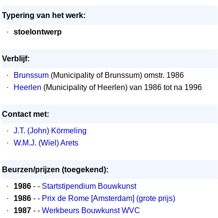
Typering van het werk:
·
stoelontwerp
Verblijf:
·
Brunssum
(Municipality of Brunssum) omstr. 1986
·
Heerlen
(Municipality of Heerlen) van 1986 tot na 1996
Contact met:
·
J.T. (John) Körmeling
·
W.M.J. (Wiel) Arets
Beurzen/prijzen (toegekend):
·
1986
- -
Startstipendium Bouwkunst
·
1986
- -
Prix de Rome [Amsterdam] (grote prijs)
·
1987
- -
Werkbeurs Bouwkunst WVC