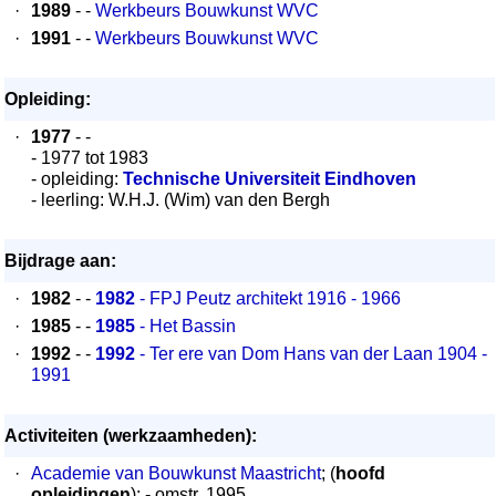
·
1989
- -
Werkbeurs Bouwkunst WVC
·
1991
- -
Werkbeurs Bouwkunst WVC
Opleiding:
·
1977
- -
- 1977 tot 1983
- opleiding:
Technische Universiteit Eindhoven
- leerling: W.H.J. (Wim) van den Bergh
Bijdrage aan:
·
1982
- -
1982
- FPJ Peutz architekt 1916 - 1966
·
1985
- -
1985
- Het Bassin
·
1992
- -
1992
- Ter ere van Dom Hans van der Laan 1904 -
1991
Activiteiten (werkzaamheden):
·
Academie van Bouwkunst Maastricht
; (
hoofd
opleidingen
); - omstr. 1995