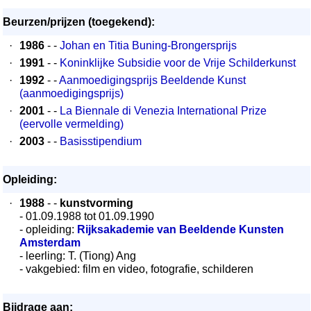
Beurzen/prijzen (toegekend):
·
1986
- -
Johan en Titia Buning-Brongersprijs
·
1991
- -
Koninklijke Subsidie voor de Vrije Schilderkunst
·
1992
- -
Aanmoedigingsprijs Beeldende Kunst
(aanmoedigingsprijs)
·
2001
- -
La Biennale di Venezia International Prize
(eervolle vermelding)
·
2003
- -
Basisstipendium
Opleiding:
·
1988
- -
kunstvorming
- 01.09.1988 tot 01.09.1990
- opleiding:
Rijksakademie van Beeldende Kunsten
Amsterdam
- leerling: T. (Tiong) Ang
- vakgebied: film en video, fotografie, schilderen
Bijdrage aan: