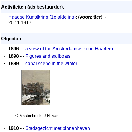
Activiteiten (als bestuurder):
·
Haagse Kunstkring (1e afdeling)
; (
voorzitter
); -
26.11.1917
Objecten:
·
1896
- -
a view of the Amsterdamse Poort Haarlem
·
1898
- -
Figures and sailboats
·
1899
- -
canal scene in the winter
- © Mastenbroek, J.H. van
·
1910
- -
Stadsgezicht met binnenhaven