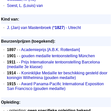
·
Soest, L. (Louis) van
Kind van:
·
J. (Jan) van Mastenbroek
(*
1827
) - Utrecht
Beurzen/prijzen (toegekend):
·
1897
- -
Academieprijs [A.B.K. Rotterdam]
·
1901
- -
gouden medaille tentoonstelling München
·
1911
- -
Prijs Internationale tentoonstelling Barcelona
(medaille 3e klasse)
·
1914
- -
Koninklijke Medaille ter beschikking gesteld door
koningin Wilhelmina (gouden medaille)
·
1915
- -
Award Panama-Pacific International Exposition
San Francisco (gouden medaille)
Opleiding:
·
- opleiding:
geen specifieke opleiding bekend