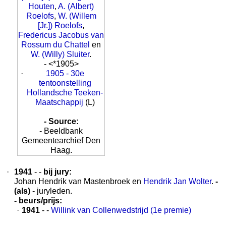
Houten
,
A. (Albert)
Roelofs
,
W. (Willem
[Jr.]) Roelofs
,
Fredericus Jacobus van
Rossum du Chattel
en
W. (Willy) Sluiter
.
- <*1905>
·
1905 - 30e
tentoonstelling
Hollandsche Teeken-
Maatschappij
(L)
- Source:
- Beeldbank
Gemeentearchief Den
Haag.
·
1941
- -
bij jury:
Johan Hendrik van Mastenbroek en
Hendrik Jan Wolter
.
-
(als)
- juryleden.
- beurs/prijs:
·
1941
- -
Willink van Collenwedstrijd (1e premie)