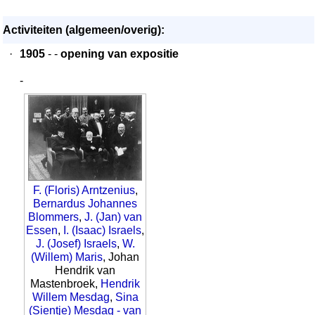
Activiteiten (algemeen/overig):
·
1905
- -
opening van expositie
-
F. (Floris) Arntzenius
,
Bernardus Johannes
Blommers
,
J. (Jan) van
Essen
,
I. (Isaac) Israels
,
J. (Josef) Israels
,
W.
(Willem) Maris
, Johan
Hendrik van
Mastenbroek,
Hendrik
Willem Mesdag
,
Sina
(Sientje) Mesdag - van