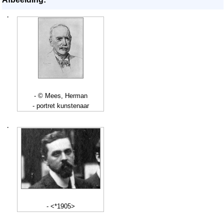
·
- © Mees, Herman
- portret kunstenaar
·
- <*1905>