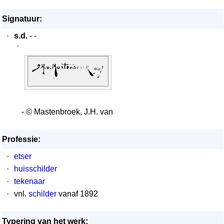
Signatuur:
·
s.d.
- -
·
- © Mastenbroek, J.H. van
Professie:
·
etser
·
huisschilder
·
tekenaar
·
vnl.
schilder
vanaf 1892
Typering van het werk: