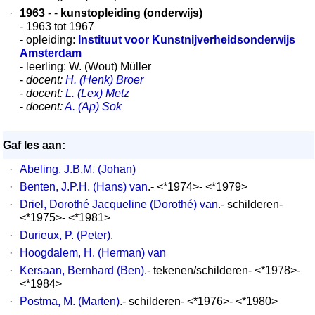
·
1963
- -
kunstopleiding (onderwijs)
- 1963 tot 1967
- opleiding:
Instituut voor Kunstnijverheidsonderwijs
Amsterdam
- leerling: W. (Wout) Müller
-
docent:
H. (Henk) Broer
-
docent:
L. (Lex) Metz
-
docent:
A. (Ap) Sok
Gaf les aan:
·
Abeling, J.B.M. (Johan)
·
Benten, J.P.H. (Hans) van
.- <*1974>- <*1979>
·
Driel, Dorothé Jacqueline (Dorothé) van
.- schilderen-
<*1975>- <*1981>
·
Durieux, P. (Peter)
.
·
Hoogdalem, H. (Herman) van
·
Kersaan, Bernhard (Ben)
.- tekenen/schilderen- <*1978>-
<*1984>
·
Postma, M. (Marten)
.- schilderen- <*1976>- <*1980>