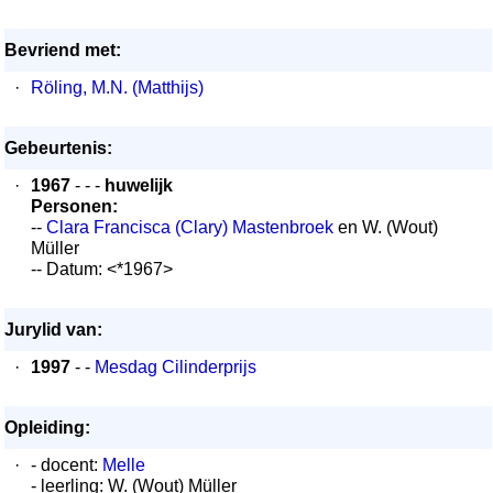
Bevriend met:
·
Röling, M.N. (Matthijs)
Gebeurtenis:
·
1967
- - -
huwelijk
Personen:
--
Clara Francisca (Clary) Mastenbroek
en W. (Wout)
Müller
-- Datum: <*1967>
Jurylid van:
·
1997
- -
Mesdag Cilinderprijs
Opleiding:
·
- docent:
Melle
- leerling: W. (Wout) Müller