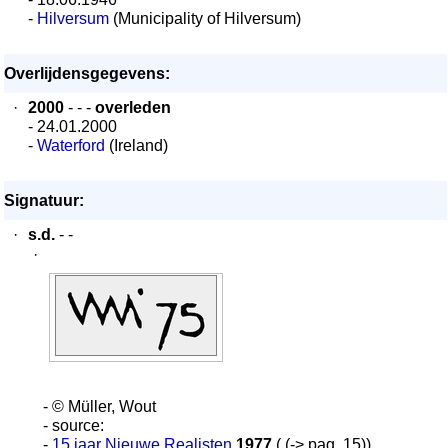
-
Hilversum
(Municipality of Hilversum)
Overlijdensgegevens:
·
2000
- - -
overleden
- 24.01.2000
-
Waterford
(Ireland)
Signatuur:
·
s.d.
- -
·
- © Müller, Wout
- source:
-
15 jaar Nieuwe Realisten
1977
( (-> pag. 15))