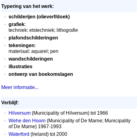
Typering van het werk:
·
schilderijen (olieverf/doek)
·
grafiek
:
techniek: etstechniek; lithografie
·
plafondschilderingen
·
tekeningen
:
materiaal: aquarel; pen
·
wandschilderingen
·
illustraties
·
ontwerp van boekomslagen
Meer informatie...
Verblijf:
·
Hilversum
(Municipality of Hilversum) tot 1966
·
Wehe den Hoorn
(Municipality of De Marne; Municipality
of De Marne) 1967-1993
·
Waterford
(Ireland) tot 2000