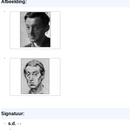
Afbeelding:
·
·
Signatuur:
·
s.d.
- -
·