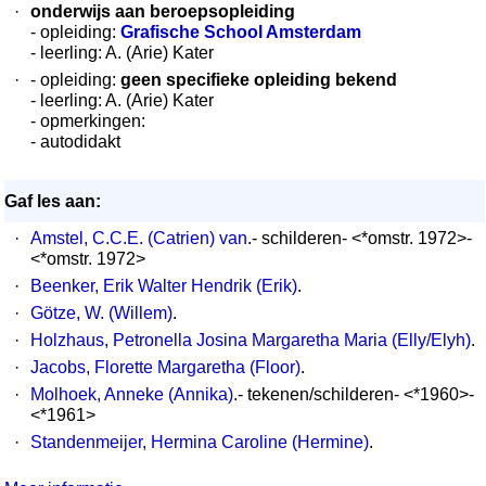
·
onderwijs aan beroepsopleiding
- opleiding:
Grafische School Amsterdam
- leerling: A. (Arie) Kater
·
- opleiding:
geen specifieke opleiding bekend
- leerling: A. (Arie) Kater
- opmerkingen:
- autodidakt
Gaf les aan:
·
Amstel, C.C.E. (Catrien) van
.- schilderen- <*omstr. 1972>-
<*omstr. 1972>
·
Beenker, Erik Walter Hendrik (Erik)
.
·
Götze, W. (Willem)
.
·
Holzhaus, Petronella Josina Margaretha Maria (Elly/Elyh)
.
·
Jacobs, Florette Margaretha (Floor)
.
·
Molhoek, Anneke (Annika)
.- tekenen/schilderen- <*1960>-
<*1961>
·
Standenmeijer, Hermina Caroline (Hermine)
.