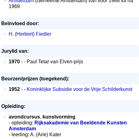
·
Amsterdam
(Gemeente Amsterdam) van voor 1948 tot na
1969
Beïnvloed door:
·
H. (Herbert) Fiedler
Jurylid van:
·
1970
- - Paul Tetar van Elven-prijs
Beurzen/prijzen (toegekend):
·
1952
- -
Koninklijke Subsidie voor de Vrije Schilderkunst
Opleiding:
·
avondcursus
,
kunstvorming
- opleiding:
Rijksakademie van Beeldende Kunsten
Amsterdam
- leerling: A. (Arie) Kater