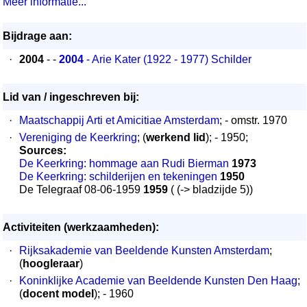
Meer informatie...
Bijdrage aan:
·
2004
- -
2004
- Arie Kater (1922 - 1977) Schilder
Lid van / ingeschreven bij:
·
Maatschappij Arti et Amicitiae Amsterdam
; - omstr. 1970
·
Vereniging de Keerkring
; (
werkend lid
); - 1950;
Sources:
De Keerkring: hommage aan Rudi Bierman
1973
De Keerkring: schilderijen en tekeningen
1950
De Telegraaf 08-06-1959
1959
( (-> bladzijde 5))
Activiteiten (werkzaamheden):
·
Rijksakademie van Beeldende Kunsten Amsterdam
;
(
hoogleraar
)
·
Koninklijke Academie van Beeldende Kunsten Den Haag
;
(
docent model
); - 1960