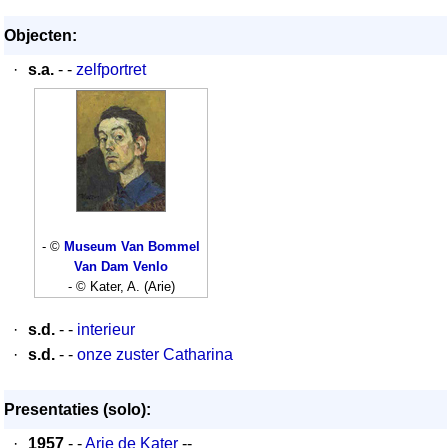
Objecten:
·
s.a.
- -
zelfportret
- ©
Museum Van Bommel
Van Dam Venlo
- © Kater, A. (Arie)
·
s.d.
- -
interieur
·
s.d.
- -
onze zuster Catharina
Presentaties (solo):
·
1957
- -
Arie de Kater
--