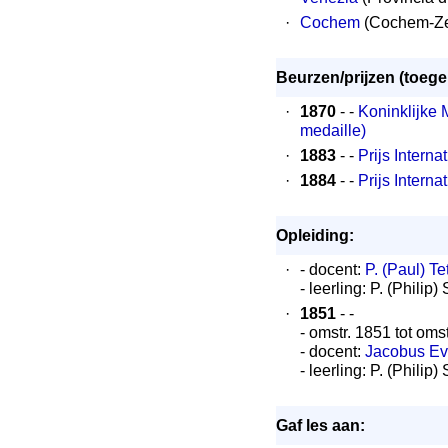
·
Cochem
(Cochem-Ze
Beurzen/prijzen (toeg
·
1870
- -
Koninklijke 
medaille)
·
1883
- -
Prijs Intern
·
1884
- -
Prijs Intern
Opleiding:
·
- docent:
P. (Paul) T
- leerling: P. (Philip
·
1851
- -
- omstr. 1851 tot oms
- docent:
Jacobus Ev
- leerling: P. (Philip
Gaf les aan: