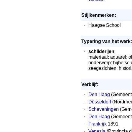
Stijlkenmerken:
·
Haagse School
Typering van het werk:
·
schilderijen
:
materiaal: aquarel; o
onderwerp: bijbelse 
zeegezichten; histo
Verblijf:
·
Den Haag
(Gemeente
·
Düsseldorf
(Nordrhei
·
Scheveningen
(Geme
·
Den Haag
(Gemeente
·
Frankrijk
1891
·
Venezia
(Provincia d