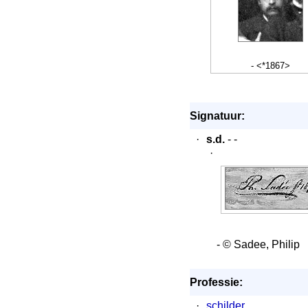
- <*1867>
Signatuur:
·
s.d.
- -
·
- © Sadee, Philip
Professie:
·
schilder