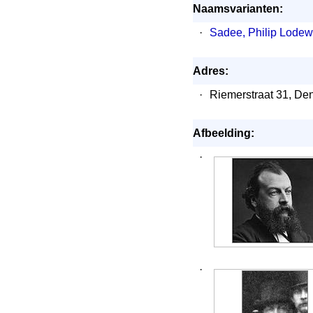
Naamsvarianten:
·
Sadee, Philip Lodew
Adres:
·
Riemerstraat 31, De
Afbeelding:
·
·