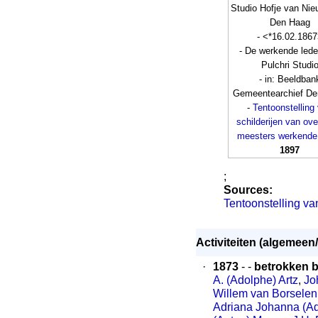
Studio Hofje van Ni
Den Haag
- <*16.02.186
- De werkende led
Pulchri Studi
- in: Beeldban
Gemeentearchief De
-
Tentoonstelling
schilderijen van ov
meesters werkende
1897
;
Sources:
Tentoonstelling va
Activiteiten (algemeen/
·
1873
- -
betrokken bi
A. (Adolphe) Artz
,
Jo
Willem van Borselen
Adriana Johanna (A