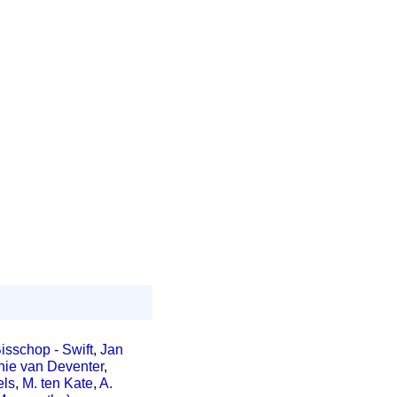
Bisschop - Swift
,
Jan
nie van Deventer
,
els
,
M. ten Kate
,
A.