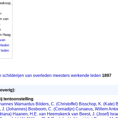
euwkoop,
7>
en van
o
k
n Haag
 van
erleden
 leden
n schilderijen van overleden meesters werkende leden
1897
overig):
j tentoonstelling
hannes Warnardus Bilders
,
C. (Christoffel) Bisschop
,
K. (Kate) 
,
J. (Johannes) Bosboom
,
C. (Conradijn) Cunaeus
,
Willem Anto
driana) Haanen
,
H.E. van Heemskerck van Beest
,
J. (Josef) Isra