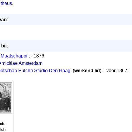
atheus
.
van:
bij:
 Maatschappij
; - 1876
 Amicitiae Amsterdam
otschap Pulchri Studio Den Haag
; (
werkend lid
); - voor 1867;
rits
lchri