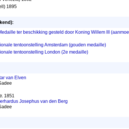
ll) 1895
ekend):
Medaille ter beschikking gesteld door Koning Willem III (aanmoed
ationale tentoonstelling Amsterdam (gouden medaille)
ationale tentoonstelling London (2e medaille)
etar van Elven
) Sadee
tr. 1851
erhardus Josephus van den Berg
) Sadee