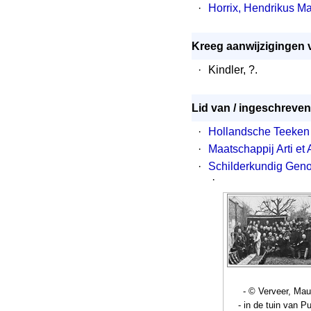
·
Horrix, Hendrikus M
Kreeg aanwijzigingen 
·
Kindler, ?.
Lid van / ingeschreven 
·
Hollandsche Teeken
·
Maatschappij Arti et
·
Schilderkundig Geno
·
- © Verveer, Mau
- in de tuin van Pu