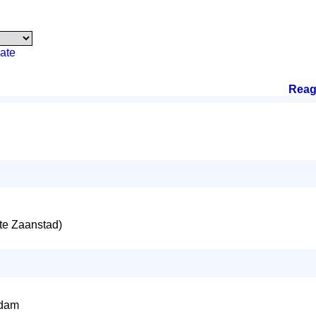
ate
Reag
e Zaanstad)
ndam