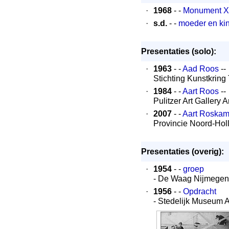
·
1968
- -
Monument XI
·
s.d.
- -
moeder en ki
Presentaties (solo):
·
1963
- -
Aad Roos
--
Stichting Kunstkring 
·
1984
- -
Aart Roos
--
Pulitzer Art Gallery
·
2007
- -
Aart Roska
Provincie Noord-Hol
Presentaties (overig):
·
1954
- -
groep
- De Waag Nijmegen
·
1956
- -
Opdracht
- Stedelijk Museum