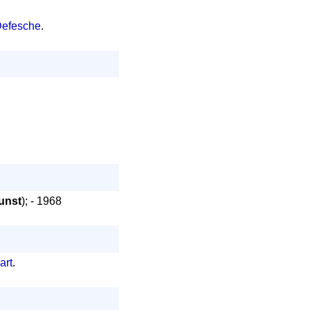
Defesche
.
unst
); - 1968
art
.