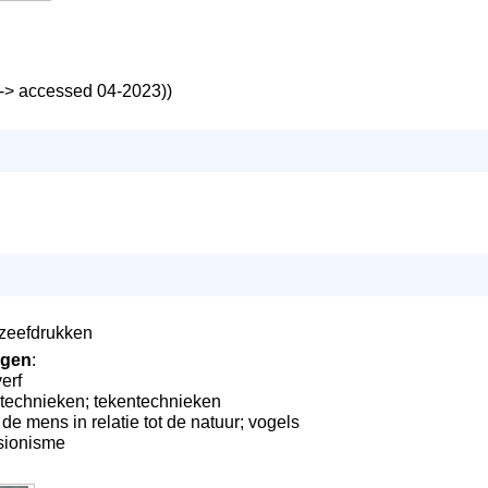
 (-> accessed 04-2023))
; zeefdrukken
ngen
:
verf
technieken; tekentechnieken
de mens in relatie tot de natuur; vogels
ssionisme