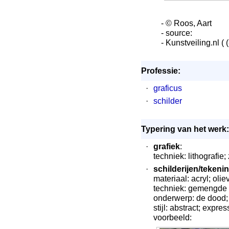
- © Roos, Aart
- source:
- Kunstveiling.nl (
Professie:
·
graficus
·
schilder
Typering van het werk:
·
grafiek
:
techniek: lithografie
·
schilderijen/tekeni
materiaal: acryl; olie
techniek: gemengde 
onderwerp: de dood; 
stijl: abstract; expre
voorbeeld: