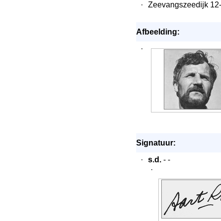
·
Zeevangszeedijk 12
Afbeelding:
·
Signatuur:
·
s.d.
- -
·