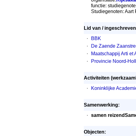
functie: studiegenot
Studiegenoten: Aart
Lid van / ingeschreven 
·
BBK
·
De Zaende Zaanstre
·
Maatschappij Arti et
·
Provincie Noord-Holl
Activiteiten (werkzaa
·
Koninklijke Academ
Samenwerking:
·
samen reizend
Same
Objecten: