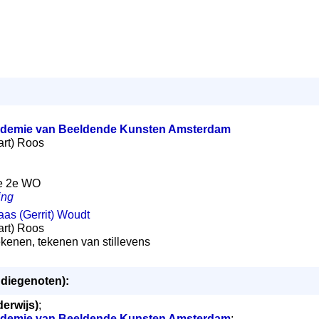
ademie van Beeldende Kunsten Amsterdam
Aart) Roos
 de 2e WO
ing
laas (Gerrit) Woudt
Aart) Roos
ekenen, tekenen van stillevens
udiegenoten):
erwijs)
;
ademie van Beeldende Kunsten Amsterdam
;