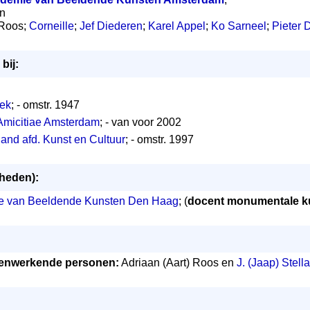
en
 Roos;
Corneille
;
Jef Diederen
;
Karel Appel
;
Ko Sarneel
;
Pieter 
bij:
ek
; - omstr. 1947
 Amicitiae Amsterdam
; - van voor 2002
and afd. Kunst en Cultuur
; - omstr. 1997
mheden):
ie van Beeldende Kunsten Den Haag
; (
docent monumentale k
nwerkende personen:
Adriaan (Aart) Roos en
J. (Jaap) Stella