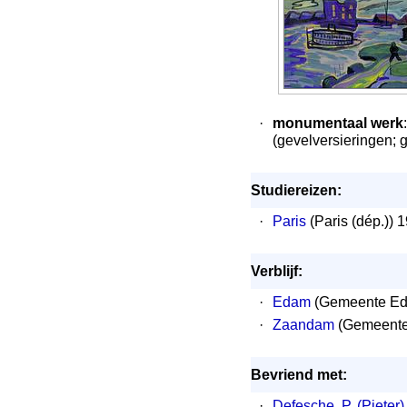
·
monumentaal werk
:
(gevelversieringen; 
Studiereizen:
·
Paris
(Paris (dép.)) 
Verblijf:
·
Edam
(Gemeente Eda
·
Zaandam
(Gemeente 
Bevriend met:
·
Defesche, P. (Pieter)