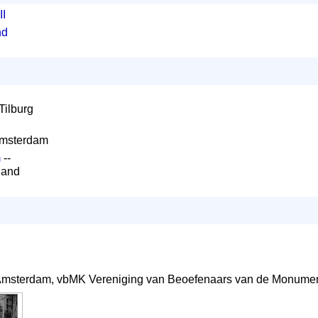
I
nd
Tilburg
 Amsterdam
m
--
land
 Amsterdam, vbMK Vereniging van Beoefenaars van de Monume