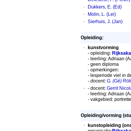
·
Dukkers, E. (Ed)
·
Molin, L. (Lei)
·
Sierhuis, J. (Jan)
Opleiding:
·
kunstvorming
- opleiding:
Rijksak
- leerling: Adriaan (
- geen diploma
- opmerkingen:
- lesperiode viel in
-
docent:
G. (Gé) Röl
·
- docent:
Gerrit Nico
- leerling: Adriaan (
- vakgebied: portrett
Opleiding/vorming (st
·
kunstopleiding (ond
organisatie:
Rijksak