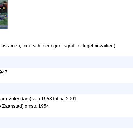
glasramen; muurschilderingen; sgrafitto; tegelmozaïken)
1947
m-Volendam) van 1953 tot na 2001
Zaanstad) omstr. 1954