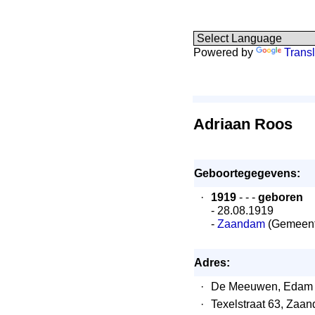
Powered by
Transl
Adriaan Roos
Geboortegegevens:
·
1919
- - -
geboren
- 28.08.1919
-
Zaandam
(Gemeent
Adres:
·
De Meeuwen, Edam
·
Texelstraat 63, Zaa