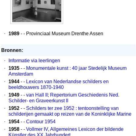
·
1989
- - Provinciaal Museum Drenthe Assen
Bronnen:
·
Informatie via leerlingen
·
1935
- -
Monumentale kunst : 40 jaar Stedelijk Museum
Amsterdam
·
1944
- -
Lexicon van Nederlandse schilders en
beeldhouwers 1870-1940
·
1949
- -
van Hall II; Repertorium Geschiedenis Ned.
Schilder- en Graveerkunst II
·
1952
- -
Schilders ter zee 1952 : tentoonstelling van
schilderijen gemaakt op reizen van de Koninklijke Marine
·
1954
- -
Contour 1954
·
1958
- -
Vollmer IV, Allgemeines Lexicon der bildende
Künstler des XX Jahrhundert