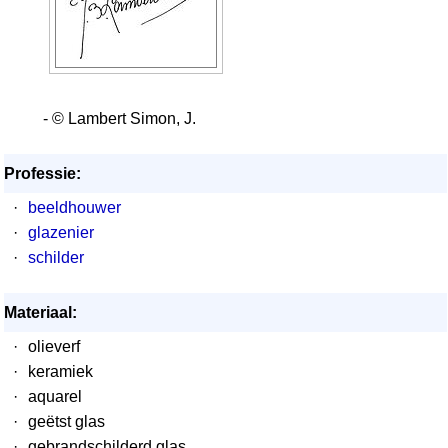
- © Lambert Simon, J.
Professie:
·
beeldhouwer
·
glazenier
·
schilder
Materiaal:
·
olieverf
·
keramiek
·
aquarel
·
geëtst glas
·
gebrandschilderd glas