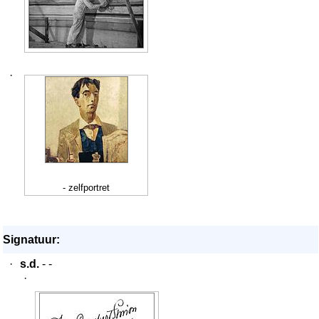
·
- zelfportret
Signatuur:
·
s.d.
- -
·