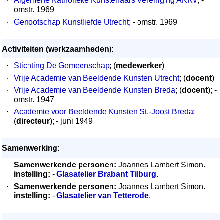
·
Algemene Katholieke Kunstenaars Vereniging AKKV
; -
omstr. 1969
·
Genootschap Kunstliefde Utrecht
; - omstr. 1969
Activiteiten (werkzaamheden):
·
Stichting De Gemeenschap
; (
medewerker
)
·
Vrije Academie van Beeldende Kunsten Utrecht
; (
docent
)
·
Vrije Academie van Beeldende Kunsten Breda
; (
docent
); -
omstr. 1947
·
Academie voor Beeldende Kunsten St.-Joost Breda
;
(
directeur
); - juni 1949
Samenwerking:
·
Samenwerkende personen:
Joannes Lambert Simon.
instelling:
-
Glasatelier Brabant Tilburg
.
·
Samenwerkende personen:
Joannes Lambert Simon.
instelling:
-
Glasatelier van Tetterode
.