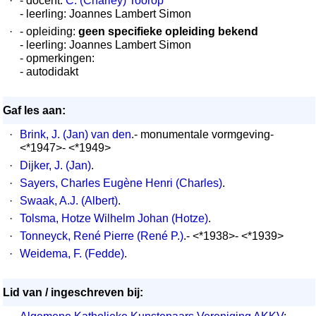
·
- docent:
C. (Charley) Toorop
- leerling: Joannes Lambert Simon
·
- opleiding:
geen specifieke opleiding bekend
- leerling: Joannes Lambert Simon
- opmerkingen:
- autodidakt
Gaf les aan:
·
Brink, J. (Jan) van den
.- monumentale vormgeving-
<*1947>- <*1949>
·
Dijker, J. (Jan)
.
·
Sayers, Charles Eugène Henri (Charles)
.
·
Swaak, A.J. (Albert)
.
·
Tolsma, Hotze Wilhelm Johan (Hotze)
.
·
Tonneyck, René Pierre (René P.)
.- <*1938>- <*1939>
·
Weidema, F. (Fedde)
.
Lid van / ingeschreven bij: