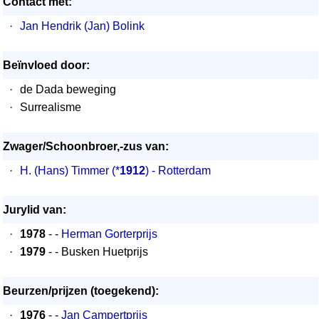
Contact met:
·
Jan Hendrik (Jan) Bolink
Beïnvloed door:
·
de Dada beweging
·
Surrealisme
Zwager/Schoonbroer,-zus van:
·
H. (Hans) Timmer
(*
1912
) - Rotterdam
Jurylid van:
·
1978
- -
Herman Gorterprijs
·
1979
- - Busken Huetprijs
Beurzen/prijzen (toegekend):
·
1976
- -
Jan Campertprijs