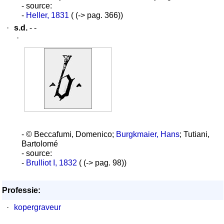
- source:
-
Heller, 1831
( (-> pag. 366))
·
s.d.
- -
·
- © Beccafumi, Domenico;
Burgkmaier, Hans
; Tutiani,
Bartolomé
- source:
-
Brulliot I, 1832
( (-> pag. 98))
Professie:
·
kopergraveur