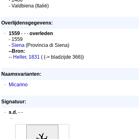
- Valdbiena (Italië)
Overlijdensgegevens:
·
1559
- - -
overleden
- 1559
-
Siena
(Provincia di Siena)
--Bron:
--
Heller, 1831
( (-> bladzijde 366))
Naamsvarianten:
·
Micarino
Signatuur:
·
s.d.
- -
·