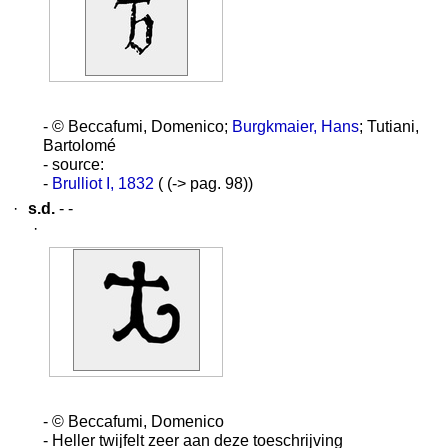
- © Beccafumi, Domenico;
Burgkmaier, Hans
; Tutiani,
Bartolomé
- source:
-
Brulliot I, 1832
( (-> pag. 98))
·
s.d.
- -
·
- © Beccafumi, Domenico
- Heller twijfelt zeer aan deze toeschrijving