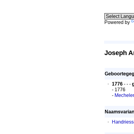
Powered by
Joseph A
Geboortegeg
·
1776
- - -
- 1776
-
Mechele
Naamsvarian
·
Handriesse