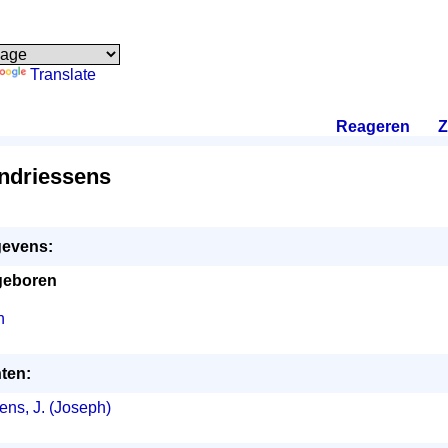
Translate
Reageren
.
Z
ndriessens
evens:
geboren
n
ten:
ns, J. (Joseph)