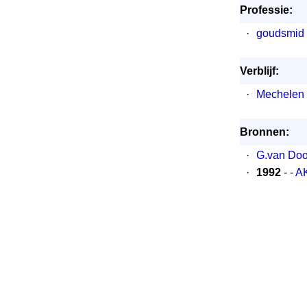
Professie:
·
goudsmid
Verblijf:
·
Mechelen 
Bronnen:
·
G.van Door
·
1992
- -
AK