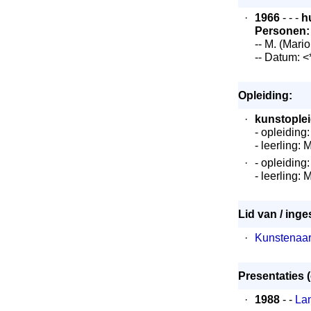
·
1966
- - -
h
Personen:
-- M. (Mari
-- Datum: 
Opleiding:
·
kunstoplei
- opleiding
- leerling:
·
- opleiding
- leerling:
Lid van / inge
·
Kunstenaar
Presentaties (
·
1988
- -
La