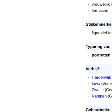
·
vrouwelijk 
·
terrassen
Stijlkenmerke
·
figuratief-i
Typering van 
·
portretten
Verblijf:
·
Harderwijk
·
Iowa
(Veren
·
Zwolle
(Gem
·
Kampen
(G
Gebeurtenis: