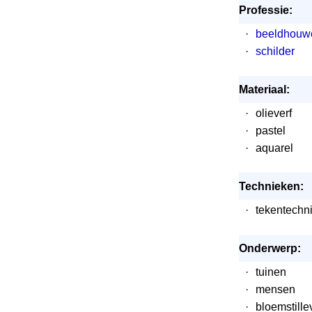
Professie:
·
beeldhouw
·
schilder
Materiaal:
·
olieverf
·
pastel
·
aquarel
Technieken:
·
tekentechn
Onderwerp:
·
tuinen
·
mensen
·
bloemstill