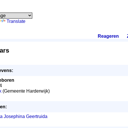
Translate
Reageren
.
ars
evens:
eboren
4
k
(Gemeente Harderwijk)
en:
ia Josephina Geertruida