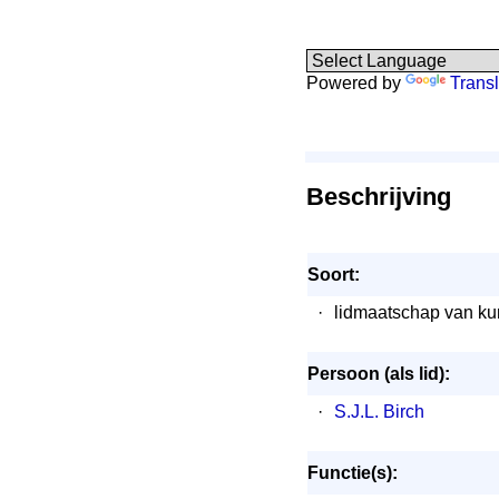
Powered by
Transl
Beschrijving
Soort:
·
lidmaatschap van ku
Persoon (als lid):
·
S.J.L. Birch
Functie(s):