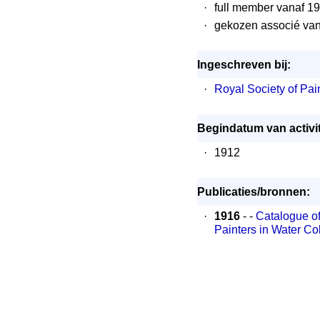
·
full member vanaf 1
·
gekozen associé va
Ingeschreven bij:
·
Royal Society of Pai
Begindatum van activit
·
1912
Publicaties/bronnen:
·
1916
- -
Catalogue of
Painters in Water Co