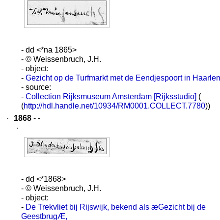
- dd <*na 1865>
- © Weissenbruch, J.H.
- object:
-
Gezicht op de Turfmarkt met de Eendjespoort in Haarle
- source:
-
Collection Rijksmuseum Amsterdam [Rijksstudio]
(
(
http://hdl.handle.net/10934/RM0001.COLLECT.7780
))
·
1868
- -
·
- dd <*1868>
- © Weissenbruch, J.H.
- object:
-
De Trekvliet bij Rijswijk, bekend als æGezicht bij de
GeestbrugÆ,