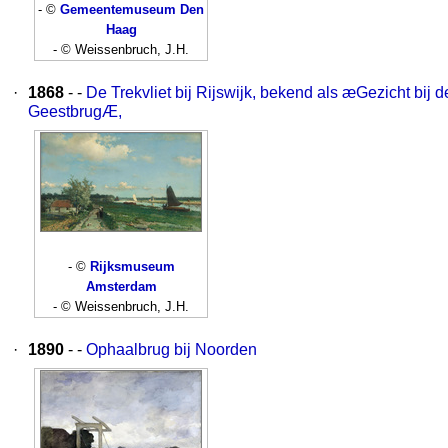
- ©
Gemeentemuseum Den
Haag
- © Weissenbruch, J.H.
·
1868
- -
De Trekvliet bij Rijswijk, bekend als æGezicht bij d
GeestbrugÆ,
- ©
Rijksmuseum
Amsterdam
- © Weissenbruch, J.H.
·
1890
- -
Ophaalbrug bij Noorden