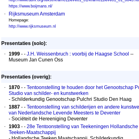
https://www.boijmans.nl/
·
Rijksmuseum Amsterdam
Homepage:
http://www.rijksmuseum.nl
Presentaties (solo):
·
1999
- -
J.H. Weissenbruch : voorbij de Haagse School
--
Museum Jan Cunen Oss
Presentaties (overig):
·
1870
- -
Tentoonstelling te houden door het Genootschap Pu
Studio van schilder- en kunstwerken
- Schilderkundig Genootschap Pulchri Studio Den Haag
·
1887
- -
Tentoonstelling van schilderijen en andere kunstw
van Nederlandsche Levende Meesters te Deventer
- Sociëteit de Hereeniging Deventer
·
1903
- -
28e Tentoonstelling van Teekeningen Hollandsche
Teeken-Maatschappij
- Hollandsche Teeken Maatschappij, Schilderkundig