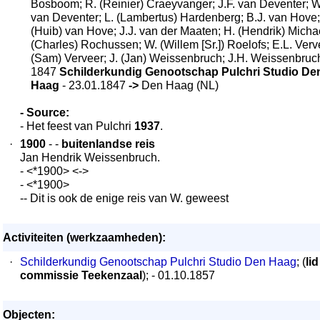
Bosboom; R. (Reinier) Craeyvanger; J.F. van Deventer; W
van Deventer; L. (Lambertus) Hardenberg; B.J. van Hove;
(Huib) van Hove; J.J. van der Maaten; H. (Hendrik) Michaë
(Charles) Rochussen; W. (Willem [Sr.]) Roelofs; E.L. Verv
(Sam) Verveer; J. (Jan) Weissenbruch; J.H. Weissenbruc
1847
Schilderkundig Genootschap Pulchri Studio De
Haag
- 23.01.1847
->
Den Haag (NL)
- Source:
- Het feest van Pulchri
1937
.
·
1900
- -
buitenlandse reis
Jan Hendrik Weissenbruch.
- <*1900> <->
- <*1900>
-- Dit is ook de enige reis van W. geweest
Activiteiten (werkzaamheden):
·
Schilderkundig Genootschap Pulchri Studio Den Haag
; (
lid
commissie Teekenzaal
); - 01.10.1857
Objecten: