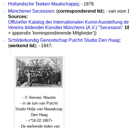
·
Hollandsche Teeken Maatschappij
; - 1876
·
Münchener Secession
; (
corresponderend lid
); - van voor
Sources:
Offizieller Katalog der Internationalen Kunst-Ausstellung de
Vereins bildender Künstler Münchens (A.V.) "Secession"
1
> appendix 'korrespondierende Mitglieder'))
·
Schilderkundig Genootschap Pulchri Studio Den Haag
;
(
werkend lid
); - 1847;
·
- © Verveer, Maurits
- in de tuin van Pulchri
Studio Hofje van Nieuwkoop,
Den Haag
- <*16.02.1867>
- De werkende leden van