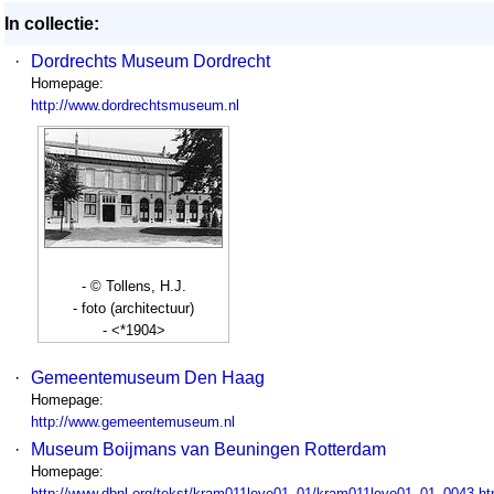
In collectie:
·
Dordrechts Museum Dordrecht
Homepage:
http://www.dordrechtsmuseum.nl
- © Tollens, H.J.
- foto (architectuur)
- <*1904>
·
Gemeentemuseum Den Haag
Homepage:
http://www.gemeentemuseum.nl
·
Museum Boijmans van Beuningen Rotterdam
Homepage:
http://www.dbnl.org/tekst/kram011leve01_01/kram011leve01_01_0043.h