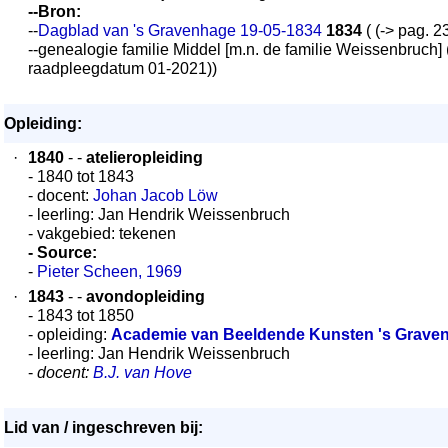
--Bron:
--
Dagblad van 's Gravenhage 19-05-1834
1834
( (-> pag. 23
--genealogie familie Middel [m.n. de familie Weissenbruch] (
raadpleegdatum 01-2021))
Opleiding:
·
1840
- -
atelieropleiding
- 1840 tot 1843
- docent:
Johan Jacob Löw
- leerling: Jan Hendrik Weissenbruch
- vakgebied: tekenen
- Source:
-
Pieter Scheen, 1969
·
1843
- -
avondopleiding
- 1843 tot 1850
- opleiding:
Academie van Beeldende Kunsten 's Grave
- leerling: Jan Hendrik Weissenbruch
-
docent:
B.J. van Hove
Lid van / ingeschreven bij: