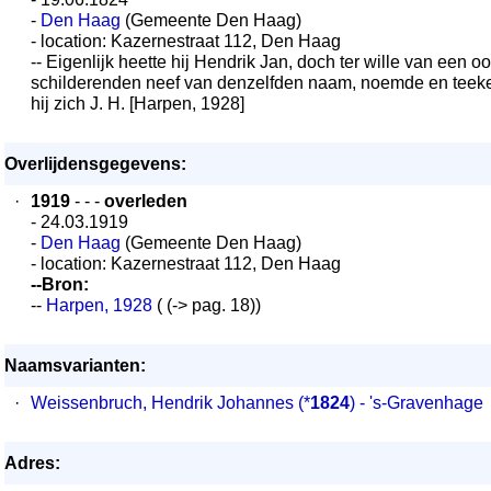
-
Den Haag
(Gemeente Den Haag)
- location: Kazernestraat 112, Den Haag
-- Eigenlijk heette hij Hendrik Jan, doch ter wille van een o
schilderenden neef van denzelfden naam, noemde en teek
hij zich J. H. [Harpen, 1928]
Overlijdensgegevens:
·
1919
- - -
overleden
- 24.03.1919
-
Den Haag
(Gemeente Den Haag)
- location: Kazernestraat 112, Den Haag
--Bron:
--
Harpen, 1928
( (-> pag. 18))
Naamsvarianten:
·
Weissenbruch, Hendrik Johannes
(*
1824
) - 's-Gravenhage
Adres: