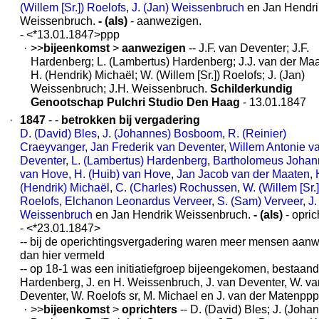
(Willem [Sr.]) Roelofs
,
J. (Jan) Weissenbruch
en Jan Hendri
Weissenbruch.
- (als)
- aanwezigen.
- <*13.01.1847>ppp
·
>>
bijeenkomst
>
aanwezigen
-- J.F. van Deventer; J.F.
Hardenberg; L. (Lambertus) Hardenberg; J.J. van der Maa
H. (Hendrik) Michaël; W. (Willem [Sr.]) Roelofs; J. (Jan)
Weissenbruch; J.H. Weissenbruch.
Schilderkundig
Genootschap Pulchri Studio Den Haag
- 13.01.1847
·
1847
- -
betrokken bij vergadering
D. (David) Bles
,
J. (Johannes) Bosboom
,
R. (Reinier)
Craeyvanger
,
Jan Frederik van Deventer
,
Willem Antonie v
Deventer
,
L. (Lambertus) Hardenberg
,
Bartholomeus Johan
van Hove
,
H. (Huib) van Hove
,
Jan Jacob van der Maaten
,
(Hendrik) Michaël
,
C. (Charles) Rochussen
,
W. (Willem [Sr.]
Roelofs
,
Elchanon Leonardus Verveer
,
S. (Sam) Verveer
,
J.
Weissenbruch
en Jan Hendrik Weissenbruch.
- (als)
- opric
- <*23.01.1847>
-- bij de operichtingsvergadering waren meer mensen aan
dan hier vermeld
-- op 18-1 was een initiatiefgroep bijeengekomen, bestaand
Hardenberg, J. en H. Weissenbruch, J. van Deventer, W. va
Deventer, W. Roelofs sr, M. Michael en J. van der Matenppp
·
>>
bijeenkomst
>
oprichters
-- D. (David) Bles; J. (Joha