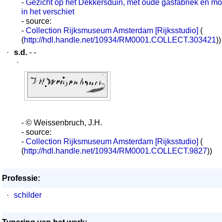
-
Gezicht op het Dekkersduin, met oude gasfabriek en mo
in het verschiet
- source:
-
Collection Rijksmuseum Amsterdam [Rijksstudio]
(
(
http://hdl.handle.net/10934/RM0001.COLLECT.303421
))
·
s.d.
- -
·
- © Weissenbruch, J.H.
- source:
-
Collection Rijksmuseum Amsterdam [Rijksstudio]
(
(
http://hdl.handle.net/10934/RM0001.COLLECT.9827
))
Professie:
·
schilder