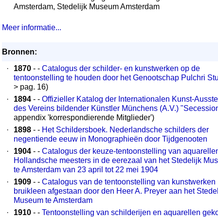
Amsterdam, Stedelijk Museum Amsterdam
Meer informatie...
Bronnen:
·
1870
- -
Catalogus der schilder- en kunstwerken op de
tentoonstelling te houden door het Genootschap Pulchri St
> pag. 16)
·
1894
- -
Offizieller Katalog der Internationalen Kunst-Ausst
des Vereins bildender Künstler Münchens (A.V.) "Secessio
appendix 'korrespondierende Mitglieder')
·
1898
- -
Het Schildersboek. Nederlandsche schilders der
negentiende eeuw in Monographieën door Tijdgenooten
·
1904
- -
Catalogus der keuze-tentoonstelling van aquarelle
Hollandsche meesters in de eerezaal van het Stedelijk M
te Amsterdam van 23 april tot 22 mei 1904
·
1909
- -
Catalogus van de tentoonstelling van kunstwerken 
bruikleen afgestaan door den Heer A. Preyer aan het Stedel
Museum te Amsterdam
·
1910
- -
Tentoonstelling van schilderijen en aquarellen ge