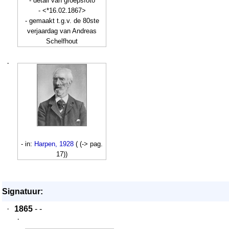
- detail van groepsfoto
- <*16.02.1867>
- gemaakt t.g.v. de 80ste
verjaardag van Andreas
Schelfhout
·
- in:
Harpen, 1928
( (-> pag.
17))
Signatuur:
·
1865
- -
·