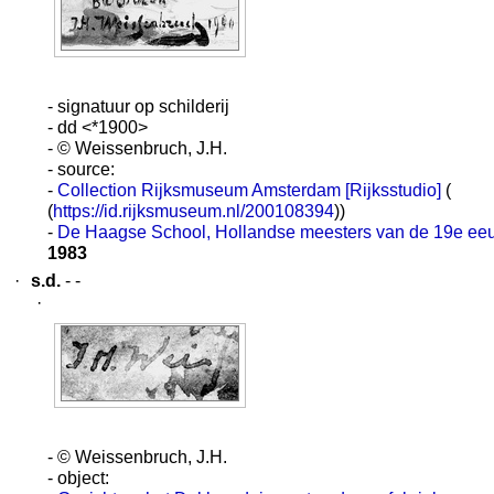
- signatuur op schilderij
- dd <*1900>
- © Weissenbruch, J.H.
- source:
-
Collection Rijksmuseum Amsterdam [Rijksstudio]
(
(
https://id.rijksmuseum.nl/200108394
))
-
De Haagse School, Hollandse meesters van de 19e ee
1983
·
s.d.
- -
·
- © Weissenbruch, J.H.
- object: