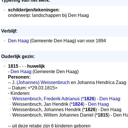
Typering van het werk:
·
schilderijen/tekeningen
:
onderwerp: landschappen bij Den Haag
Verblijf:
·
Den Haag
(Gemeente Den Haag) van voor 1894
Ouderlijk gezin:
·
1815
- - -
huwelijk
-
Den Haag
(Gemeente Den Haag)
Personen:
--
J. (Johannes) Weissenbruch
en Johanna Hendrica Zaag
-- Datum: <*29.03.1815>
- Kinderen:
·
Weissenbruch, Frederik Adrianus
(*
1826
) - Den Haag
·
Weissenbruch, Jan Hendrik
(*
1824
) - Den Haag
·
Weissenbruch, Johannes Hendrik (*
1826
) - Den Haag
·
Weissenbruch, Willem Johannes Daniel (*
1815
) - Den H
-- uit deze relatie zijn 6 kinderen geboren