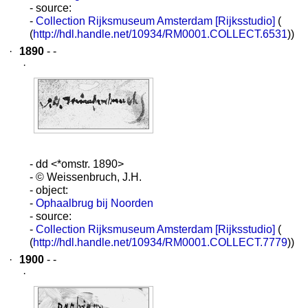
- source:
-
Collection Rijksmuseum Amsterdam [Rijksstudio]
(
(
http://hdl.handle.net/10934/RM0001.COLLECT.6531
))
·
1890
- -
·
- dd <*omstr. 1890>
- © Weissenbruch, J.H.
- object:
-
Ophaalbrug bij Noorden
- source:
-
Collection Rijksmuseum Amsterdam [Rijksstudio]
(
(
http://hdl.handle.net/10934/RM0001.COLLECT.7779
))
·
1900
- -
·