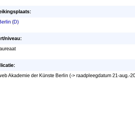
eikingsplaats:
Berlin (D)
rt/niveau:
laureaat
icatie:
web Akademie der Künste Berlin (-> raadpleegdatum 21-aug.-2