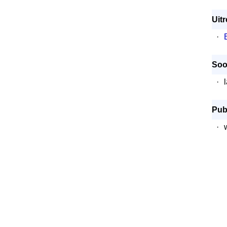
Uitr
·
Soo
·
Publ
·