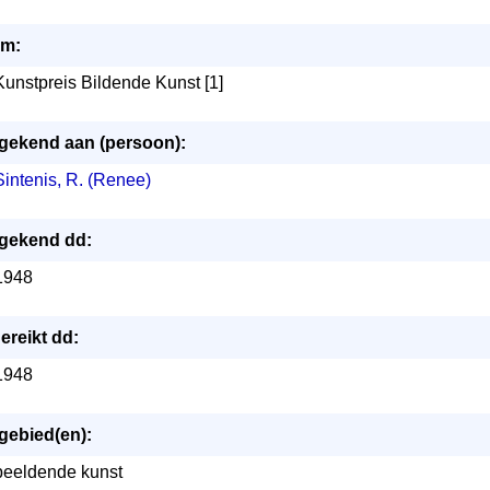
m:
Kunstpreis Bildende Kunst [1]
gekend aan (persoon):
Sintenis, R. (Renee)
gekend dd:
1948
ereikt dd:
1948
gebied(en):
beeldende kunst