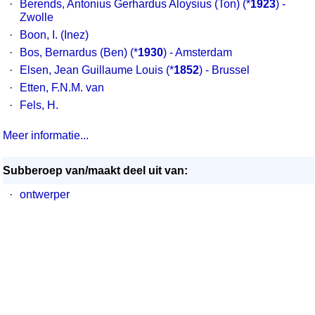
·
Berends, Antonius Gerhardus Aloysius (Ton)
(*
1923
) -
Zwolle
·
Boon, I. (Inez)
·
Bos, Bernardus (Ben)
(*
1930
) - Amsterdam
·
Elsen, Jean Guillaume Louis
(*
1852
) - Brussel
·
Etten, F.N.M. van
·
Fels, H.
Meer informatie...
Subberoep van/maakt deel uit van:
·
ontwerper