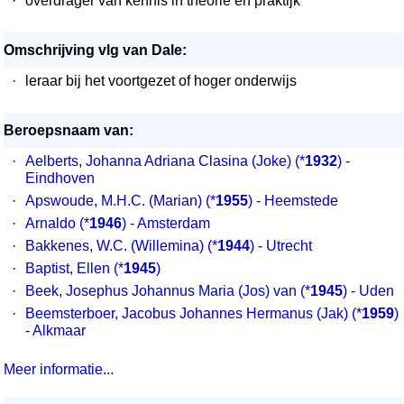
·
overdrager van kennis in theorie en praktijk
Omschrijving vlg van Dale:
·
leraar bij het voortgezet of hoger onderwijs
Beroepsnaam van:
·
Aelberts, Johanna Adriana Clasina (Joke)
(*
1932
) -
Eindhoven
·
Apswoude, M.H.C. (Marian)
(*
1955
) - Heemstede
·
Arnaldo
(*
1946
) - Amsterdam
·
Bakkenes, W.C. (Willemina)
(*
1944
) - Utrecht
·
Baptist, Ellen
(*
1945
)
·
Beek, Josephus Johannus Maria (Jos) van
(*
1945
) - Uden
·
Beemsterboer, Jacobus Johannes Hermanus (Jak)
(*
1959
)
- Alkmaar
Meer informatie...