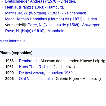
·
Bretschneider, Andreas (*
1578
) - Dresden.
·
Hein, F. (Franz) (*
1863
) - Hamburg.
·
Mattheuer, W. (Wolfgang) (*
1927
) - Reichenbach.
·
Meer, Herman Hendrikus (Herman) ter (*
1871
) - Leiden.
·
vermoedelijk
Perre, N. (Nicolaus) de (*
1569
) - Antwerpen.
·
Rose, H. (Hajo) (*
1910
) - Mannheim.
Meer informatie...
Plaats (exposities):
·
1956
- -
Rembrandt
- Museum der bildenden Künste Leipzig
·
1961
- -
Hans Theo Richter
- [s.n.] Leipzig
·
1990
- -
De best verzorgde boeken 1989
-
·
2006
- -
Olaf Nicolai: la Lotta
- Galerie Eigen + Art Leipzig