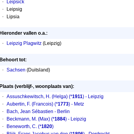
·
Leipsick
·
Leipsig
·
Lipsia
Hieronder vallen o.a.:
·
Leipzig Plagwitz
(Leipzig)
Behoort tot:
·
Sachsen
(Duitsland)
Plaats (verblijf-, woonplaats van):
·
Assuschkewitsch, H. (Helga)
(*
1911
) - Leipzig
·
Aubertin, F. (Francois)
(*
1773
) - Metz
·
Bach, Jean Sébastien
- Berlin
·
Beckmann, M. (Max)
(*
1884
) - Leipzig
·
Beneworth, C.
(*
1820
)
·
Blijk, Frans Jacobus van den
(*
1806
) - Dordrecht