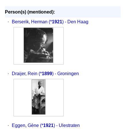
Person(s) (mentioned):
·
Berserik, Herman
(*
1921
) - Den Haag
·
Draijer, Rein
(*
1899
) - Groningen
·
Eggen, Gène
(*
1921
) - Ulestraten