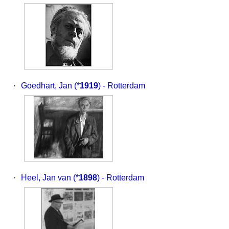
·
Goedhart, Jan
(*
1919
) - Rotterdam
·
Heel, Jan van
(*
1898
) - Rotterdam