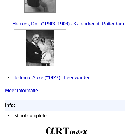
·
Henkes, Dolf
(*
1903
;
1903
) - Katendrecht; Rotterdam
·
Hettema, Auke
(*
1927
) - Leeuwarden
Meer informatie...
Info:
·
list not complete