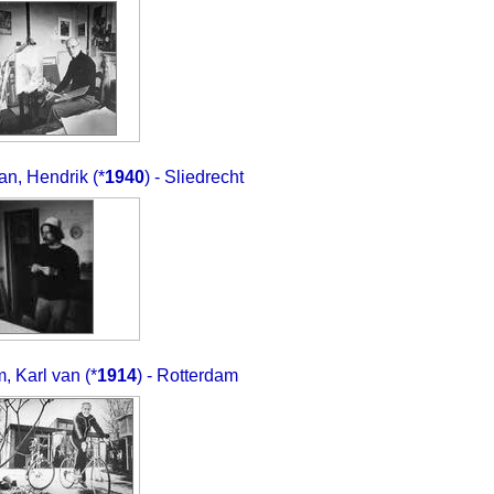
an, Hendrik
(*
1940
) - Sliedrecht
, Karl van
(*
1914
) - Rotterdam