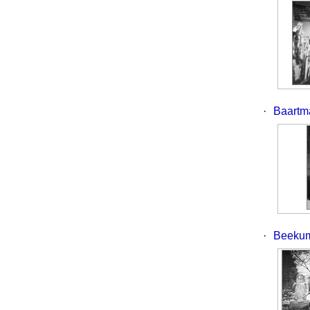
·
Baartm
·
Beekum