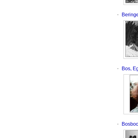
·
Beringe
·
Bos, Eg
·
Bosboo