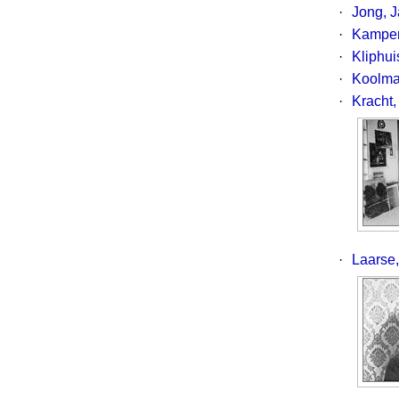
·
Jong, 
·
Kamper
·
Kliphui
·
Koolma
·
Kracht,
·
Laarse,