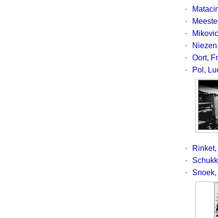
·
Matacin
·
Meeste
·
Mikovi
·
Niezen
·
Oort, F
·
Pol, Lu
·
Rinket
·
Schukk
·
Snoek,