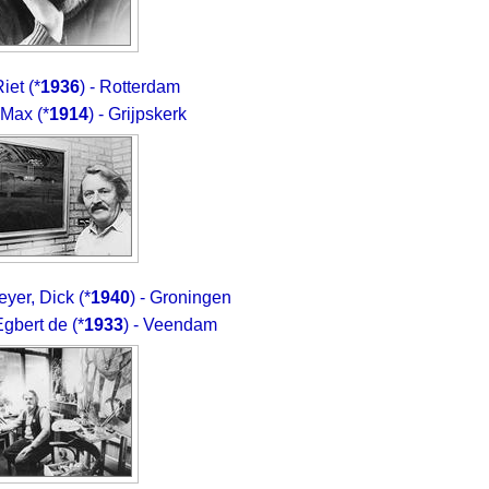
iet
(*
1936
) - Rotterdam
 Max
(*
1914
) - Grijpskerk
yer, Dick
(*
1940
) - Groningen
Egbert de
(*
1933
) - Veendam