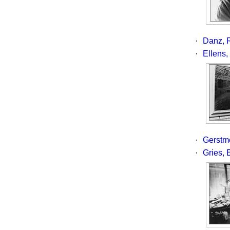
·
Danz, R
·
Ellens,
·
Gerstme
·
Gries, 