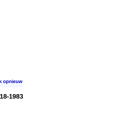
k opnieuw
.
918-1983