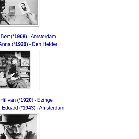
 Bert
(*
1908
) - Amsterdam
 Anna
(*
1920
) - Den Helder
 Hil van
(*
1920
) - Ezinge
 Eduard
(*
1943
) - Amsterdam