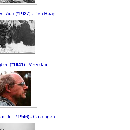
r, Rien
(*
1927
) - Den Haag
bert
(*
1941
) - Veendam
m, Jur
(*
1946
) - Groningen