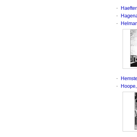
·
Haeften
·
Hagena
·
Helman
·
Hemste
·
Hoope,