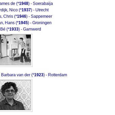
James de
(*
1948
) - Soerabaija
dijk, Nico
(*
1937
) - Utrecht
s, Chris
(*
1946
) - Sappemeer
n, Hans
(*
1945
) - Groningen
 Bé
(*
1933
) - Garnwerd
 Barbara van der
(*
1923
) - Rotterdam