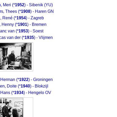
, Meri
(*
1952
) - Sibenik (YU)
rs, Thees
(*
1908
) - Haren GN
c, René
(*
1954
) - Zagreb
, Henny
(*
1901
) - Bremen
ranc van
(*
1953
) - Soest
cas van der
(*
1935
) - Vlijmen
, Herman
(*
1922
) - Groningen
en, Doite
(*
1940
) - Blokzijl
 Hans
(*
1934
) - Hengelo OV