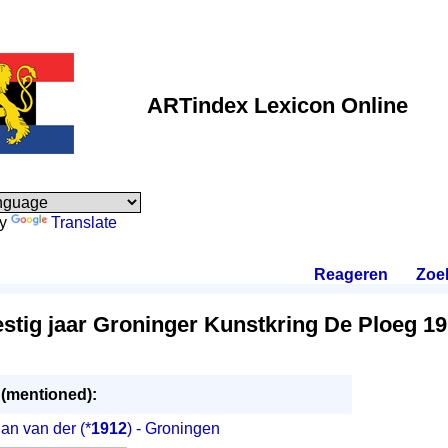
ARTindex Lexicon Online
by
Translate
Reageren
.
Zoe
estig jaar Groninger Kunstkring De Ploeg 1
 (mentioned):
Jan van der
(*
1912
) - Groningen