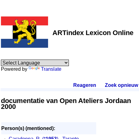
ARTindex Lexicon Online
Powered by
Translate
Reageren
.
Zoek opnieuw
.
documentatie van Open Ateliers Jordaan
2000
Person(s) (mentioned):
·
Caradonna, R.
(*
1953
) - Taranto