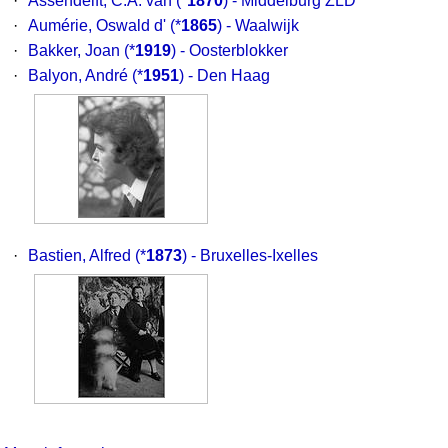
·
Assendelft, C.A. van
(*
1870
) - Middelburg ZLD
·
Aumérie, Oswald d'
(*
1865
) - Waalwijk
·
Bakker, Joan
(*
1919
) - Oosterblokker
·
Balyon, André
(*
1951
) - Den Haag
·
Bastien, Alfred
(*
1873
) - Bruxelles-Ixelles