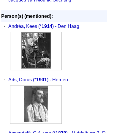
Person(s) (mentioned):
·
Andréa, Kees
(*
1914
) - Den Haag
·
Arts, Dorus
(*
1901
) - Hernen