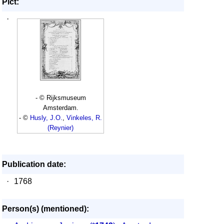
Pict:
·
- © Rijksmuseum
Amsterdam.
- ©
Husly, J.O.
,
Vinkeles, R.
(Reynier)
Publication date:
·
1768
Person(s) (mentioned):