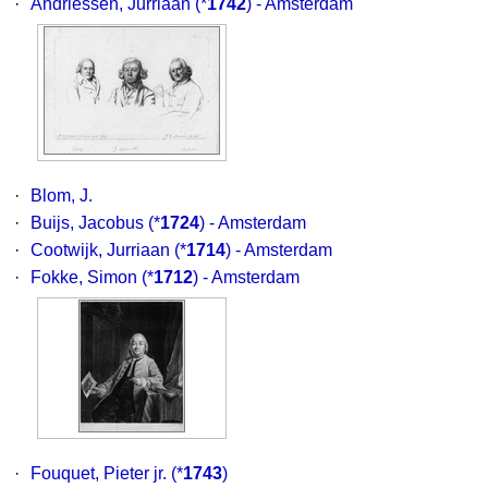
·
Andriessen, Jurriaan
(*
1742
) - Amsterdam
·
Blom, J.
·
Buijs, Jacobus
(*
1724
) - Amsterdam
·
Cootwijk, Jurriaan
(*
1714
) - Amsterdam
·
Fokke, Simon
(*
1712
) - Amsterdam
·
Fouquet, Pieter jr.
(*
1743
)