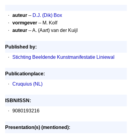
·
auteur
--
D.J. (Dik) Box
·
vormgever
-- M. Kolf
·
auteur
-- A. (Aart) van der Kuijl
Published by:
·
Stichting Beeldende Kunstmanifestatie Liniewal
Publicationplace:
·
Cruquius (NL)
ISBN/ISSN:
·
9080193216
Presentation(s) (mentioned):