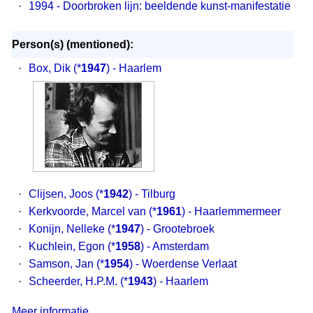
·
1994 - Doorbroken lijn: beeldende kunst-manifestatie
Person(s) (mentioned):
·
Box, Dik
(*
1947
) - Haarlem
·
Clijsen, Joos
(*
1942
) - Tilburg
·
Kerkvoorde, Marcel van
(*
1961
) - Haarlemmermeer
·
Konijn, Nelleke
(*
1947
) - Grootebroek
·
Kuchlein, Egon
(*
1958
) - Amsterdam
·
Samson, Jan
(*
1954
) - Woerdense Verlaat
·
Scheerder, H.P.M.
(*
1943
) - Haarlem
Meer informatie...