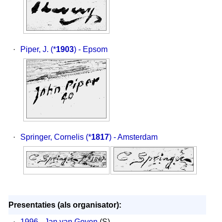
·
Piper, J.
(*
1903
) - Epsom
·
Springer, Cornelis
(*
1817
) - Amsterdam
Presentaties (als organisator):
·
1996 - Jan van Goyen
(S)