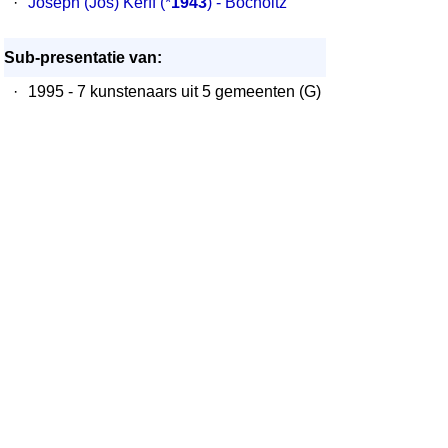
·
Joseph (Jos) Kerff
(*
1943
) - Bocholtz
Sub-presentatie van:
·
1995 - 7 kunstenaars uit 5 gemeenten (G)