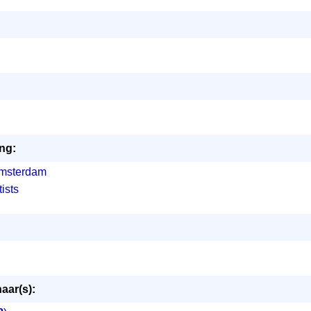
ng:
Amsterdam
ists
ar(s):