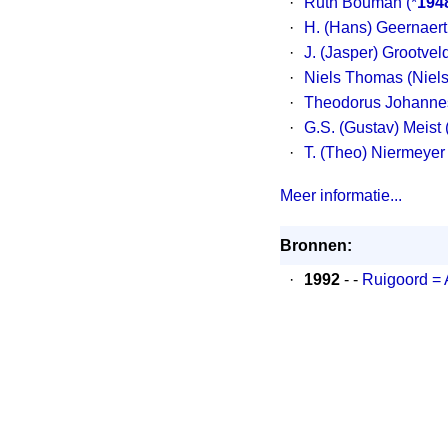
·
Ruth Bouman
(*
194
·
H. (Hans) Geernaert
·
J. (Jasper) Grootvel
·
Niels Thomas (Niel
·
Theodorus Johannes
·
G.S. (Gustav) Meist
·
T. (Theo) Niermeyer
Meer informatie...
Bronnen:
·
1992
- -
Ruigoord = 