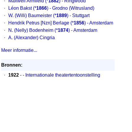
·
Maxwell Armfield
(*
1882
) - Ringwood
·
Léon Bakst
(*
1866
) - Grodno (Witrusland)
·
W. (Willi) Baumeister
(*
1889
) - Stuttgart
·
Hendrik Petrus [Nzn] Berlage
(*
1856
) - Amsterdam
·
N. (Nelly) Bodenheim
(*
1874
) - Amsterdam
·
A. (Alexander) Cingria
Meer informatie...
Bronnen:
·
1922
- -
Internationale theatertentoonstelling