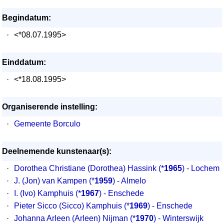
Begindatum:
·
<*08.07.1995>
Einddatum:
·
<*18.08.1995>
Organiserende instelling:
·
Gemeente Borculo
Deelnemende kunstenaar(s):
·
Dorothea Christiane (Dorothea) Hassink
(*
1965
) - Lochem
·
J. (Jon) van Kampen
(*
1959
) - Almelo
·
I. (Ivo) Kamphuis
(*
1967
) - Enschede
·
Pieter Sicco (Sicco) Kamphuis
(*
1969
) - Enschede
·
Johanna Arleen (Arleen) Nijman
(*
1970
) - Winterswijk