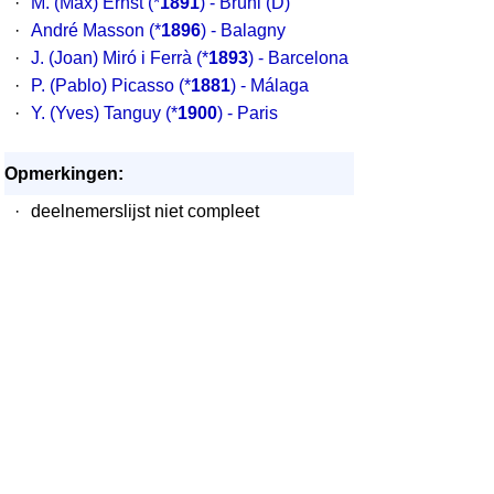
·
M. (Max) Ernst
(*
1891
) - Brühl (D)
·
André Masson
(*
1896
) - Balagny
·
J. (Joan) Miró i Ferrà
(*
1893
) - Barcelona
·
P. (Pablo) Picasso
(*
1881
) - Málaga
·
Y. (Yves) Tanguy
(*
1900
) - Paris
Opmerkingen:
·
deelnemerslijst niet compleet