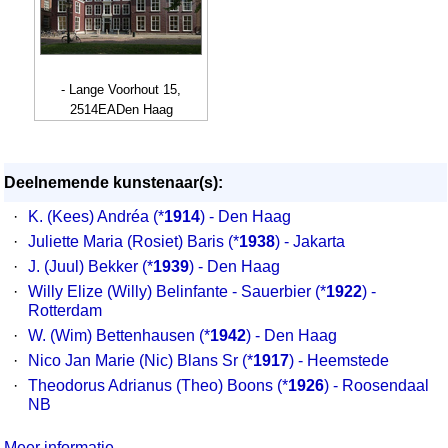
- Lange Voorhout 15,
2514EADen Haag
Deelnemende kunstenaar(s):
·
K. (Kees) Andréa
(*
1914
) - Den Haag
·
Juliette Maria (Rosiet) Baris
(*
1938
) - Jakarta
·
J. (Juul) Bekker
(*
1939
) - Den Haag
·
Willy Elize (Willy) Belinfante - Sauerbier
(*
1922
) -
Rotterdam
·
W. (Wim) Bettenhausen
(*
1942
) - Den Haag
·
Nico Jan Marie (Nic) Blans Sr
(*
1917
) - Heemstede
·
Theodorus Adrianus (Theo) Boons
(*
1926
) - Roosendaal
NB
Meer informatie...