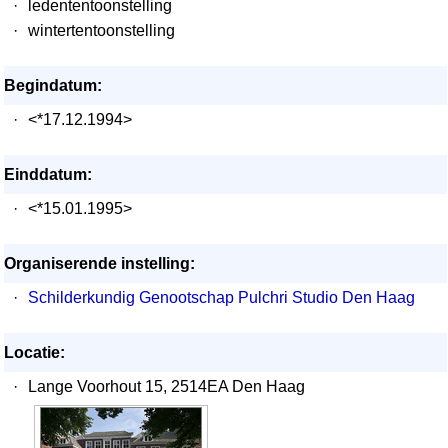
·
ledententoonstelling
·
wintertentoonstelling
Begindatum:
·
<*17.12.1994>
Einddatum:
·
<*15.01.1995>
Organiserende instelling:
·
Schilderkundig Genootschap Pulchri Studio Den Haag
Locatie:
·
Lange Voorhout 15, 2514EA Den Haag