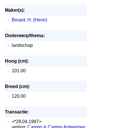
Maker(s):
·
Binard, H. (Henri)
Onderwerp/thema:
·
landschap
Hoog (cm):
·
101.00
Breed (cm):
·
120.00
Transactie:
·
<*29.04.1997>
veiling:
Campo & Campo Antwerpen