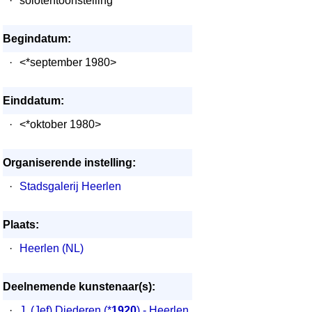
·
solotentoonstelling
Begindatum:
·
<*september 1980>
Einddatum:
·
<*oktober 1980>
Organiserende instelling:
·
Stadsgalerij Heerlen
Plaats:
·
Heerlen (NL)
Deelnemende kunstenaar(s):
·
J. (Jef) Diederen
(*
1920
) - Heerlen