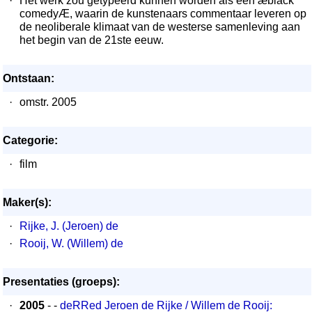
·
Het werk zou getypeerd kunnen worden als een æblack
comedyÆ, waarin de kunstenaars commentaar leveren op
de neoliberale klimaat van de westerse samenleving aan
het begin van de 21ste eeuw.
Ontstaan:
·
omstr. 2005
Categorie:
·
film
Maker(s):
·
Rijke, J. (Jeroen) de
·
Rooij, W. (Willem) de
Presentaties (groeps):
·
2005
- -
deRRed Jeroen de Rijke / Willem de Rooij: