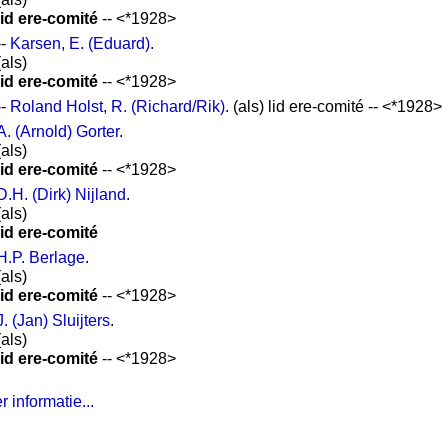
lid ere-comité
-- <*1928>
--
Karsen, E. (Eduard)
.
(als)
lid ere-comité
-- <*1928>
--
Roland Holst, R. (Richard/Rik)
. (als) lid ere-comité -- <*1928>
A. (Arnold) Gorter
.
(als)
lid ere-comité
-- <*1928>
D.H. (Dirk) Nijland
.
(als)
lid ere-comité
H.P. Berlage
.
(als)
lid ere-comité
-- <*1928>
J. (Jan) Sluijters
.
(als)
lid ere-comité
-- <*1928>
 informatie...