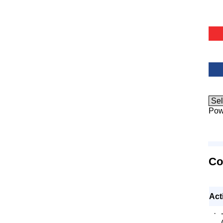
Pow
Co
Acti
·