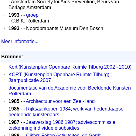
- Amsterdam Society for Aids Prevention, Beurs van
Berlage Amsterdam
·
1993
- -
groep
- C.B.K. Rotterdam
·
1993
- - Noordbrabants Museum Den Bosch
Meer informatie...
Bronnen:
·
Kort (Kunstenplan Openbare Ruimte Tilburg 2002 - 2010)
·
KORT (Kunstenplan Openbare Ruimte Tilburg) ;
Jaarpublicatie 2007
·
documentatie van de Academie voor Beeldende Kunsten
Rotterdam
·
1985
- -
Architectuur voor een Zee - land
·
1985
- -
Rijksaankopen 1984; werk van hedendaagse
beeldende kunstenaars
·
1987
- -
Jaarverslag 1986 1987; adviescommissie
toekenning individuele subsidies
·
1988
- -
Cijfers Feiten Activiteiten, de Gerrit