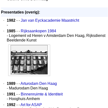
Presentaties (overig):
·
1982
- -
Jan van Eyckacademie Maastricht
-
·
1985
- -
Rijksaankopen 1984
- Logement vd Heren v Amsterdam Den Haag, Rijksdienst
Beeldende Kunst
·
1989
- -
Arturodam Den Haag
- Madurodam Den Haag
·
1991
- -
Binnenruimte & Identiteit
- Hooghuis Arnhem
·
1992
- -
Art for ASAP