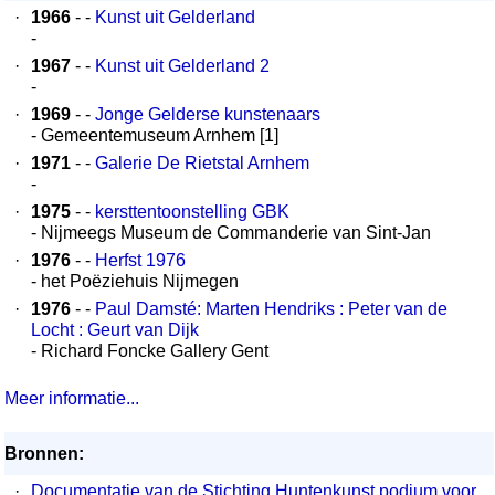
·
1966
- -
Kunst uit Gelderland
-
·
1967
- -
Kunst uit Gelderland 2
-
·
1969
- -
Jonge Gelderse kunstenaars
- Gemeentemuseum Arnhem [1]
·
1971
- -
Galerie De Rietstal Arnhem
-
·
1975
- -
kersttentoonstelling GBK
- Nijmeegs Museum de Commanderie van Sint-Jan
·
1976
- -
Herfst 1976
- het Poëziehuis Nijmegen
·
1976
- -
Paul Damsté: Marten Hendriks : Peter van de
Locht : Geurt van Dijk
- Richard Foncke Gallery Gent
Meer informatie...
Bronnen:
·
Documentatie van de Stichting Huntenkunst podium voor