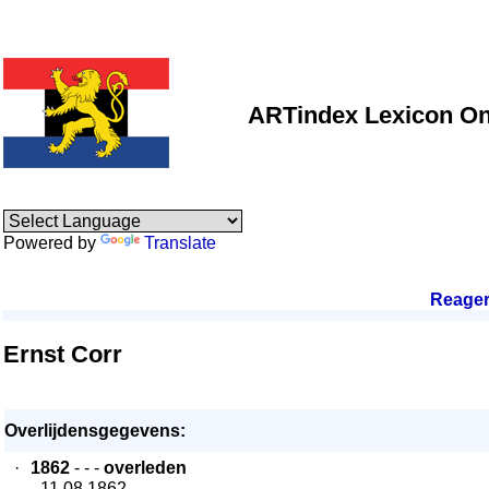
ARTindex Lexicon On
Powered by
Translate
Reage
Ernst Corr
Overlijdensgegevens:
·
1862
- - -
overleden
- 11.08.1862