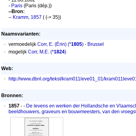
-
Paris
(Paris (dép.))
--Bron:
--
Kramm, 1857
( (-> 35))
Naamsvarianten:
·
vermoedelijk
Corr, E. (Érin)
(*
1805
) - Brussel
·
mogelijk
Corr, M.E.
(*
1824
)
Web:
·
http://www.dbnl.org/tekst/kram011leve01_01/kram011lev
Bronnen:
·
1857
- -
De levens en werken der Hollandsche en Vlaamsch
beeldhouwers, graveurs en bouwmeesters, van den vroegste